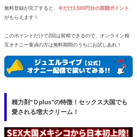
無料登録が完了すると、
今だけ1,500円分の視聴ポイント
がもらえます！
このポイントだけで2回は射精できるので、オンライン相
互オナニー童貞の方は無料期間のうちにお試しあれ！
https://www.j-
live.tv/LiveChat/acs.php?
si=jwchatt&pid=MLA5661_0001&pa=lp33.php
精力剤"Ｄplus"の特徴！セックス大国でも
愛される増大クリーム！
https://fam-