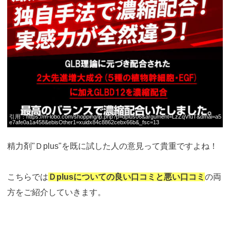
引用：
https://m-lobo.com/shopping/lp.php?p=dplus06&argument=LzZqVfuT&dmai=a5
e7afe0a1a458&ebisOther1=xuidx84c8862cebx66b&_fsc=13
精力剤"Ｄplus"を既に試した人の意見って貴重ですよね！
こちらでは
Ｄplusについての良い口コミと悪い口コミ
の両
方をご紹介していきます。