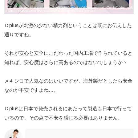
引用：
https://m-lobo.com/shopping/lp.php?p=dplus06&argument=LzZqVfuT&dmai=a5
e7afe0a1a458&ebisOther1=xuidx84c8862cebx66b&_fsc=13
Ｄplusが刺激の少ない精力剤ということは既にお伝えした
通りですね。
それが安心と安全にこだわった国内工場で作られていると
知れば、安心度はさらに高あるのではないでしょうか？
メキシコで人気なのはいいですが、海外製だとしたら安全
なのか不安ですよね…。
Ｄplusは日本で発売されるにあたって製造も日本で行って
いるので、その点で不安を感じる必要はありません。