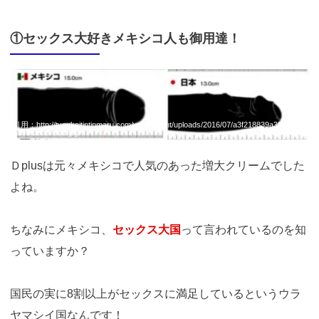
①セックス大好きメキシコ人も御用達！
引用：
http://tyoukeitintinmaru.com/wp-content/uploads/2016/07/a3f218839a3f3eaf3dd
adc6fcecc7ddc.jpg
Ｄplusは元々メキシコで人気のあった増大クリームでした
よね。
ちなみにメキシコ、
セックス大国
って言われているのを知
っていますか？
国民の実に8割以上がセックスに満足しているというウラ
ヤマシイ国なんです！