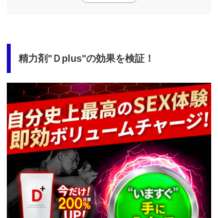
精力剤"Ｄplus"の効果を検証！
https://fam-
ad.com/ad/p/r?
_site=67781&_article=17998