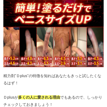
ad.com/ad/p/r?
_site=67781&_article=17998
引用：
https://akioki.com/2020/11/19/post-1363/
精力剤"Ｄplus"の特徴を知ればあなたもきっと試したくな
るはず！
Ｄplusが
多くの人に愛される理由
でもあるので、しっかり
チェックしておきましょう！