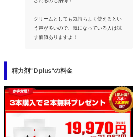
されるのも納得！
クリームとしても気持ちよく使えるとい
う声が多いので、気になっている人は試
す価値ありますよ！
精力剤"Ｄplus"の料金
https://fam-
ad.com/ad/p/r?
_site=67781&_article=17998