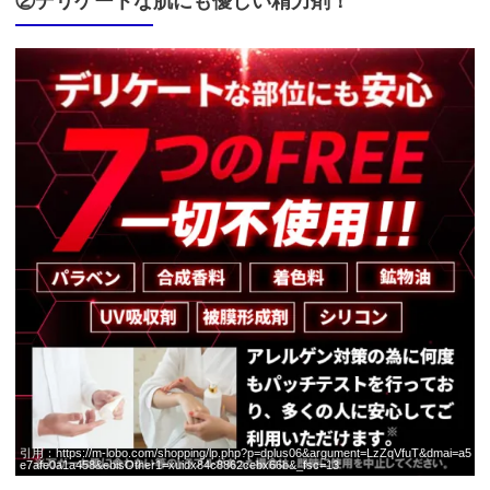
②デリケートな肌にも優しい精力剤！
https://fam-
ad.com/ad/p/r?
_site=67781&_article=17998
引用：
https://m-lobo.com/shopping/lp.php?p=dplus06&argument=LzZqVfuT&dmai=a5
e7afe0a1a458&ebisOther1=xuidx84c8862cebx66b&_fsc=13