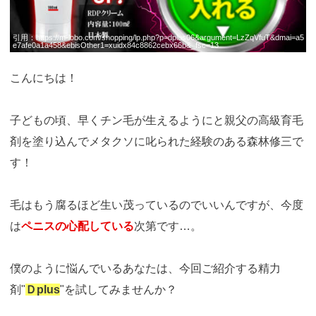
引用：
https://m-lobo.com/shopping/lp.php?p=dplus06&argument=LzZqVfuT&dmai=a5
e7afe0a1a458&ebisOther1=xuidx84c8862cebx66b&_fsc=13
こんにちは！
子どもの頃、早くチン毛が生えるようにと親父の高級育毛
剤を塗り込んでメタクソに叱られた経験のある森林修三で
す！
毛はもう腐るほど生い茂っているのでいいんですが、今度
は
ペニスの心配している
次第です…。
僕のように悩んでいるあなたは、今回ご紹介する精力
剤"
Ｄplus
"を試してみませんか？