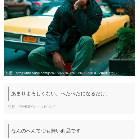
引用：
https://unsplash.com/ja/%E5%86%99%E7%9C%9F/CSNK8BXrhZk
あまりよろしくない。べたべたになるだけ。
YAHOO!ショッピング
なんのへんてつも無い商品です