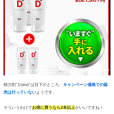
引用：
https://m-lobo.com/shopping/lp.php?p=dplus06&argument=LzZqVfuT&dmai=a5
e7afe0a1a458&ebisOther1=xuidx84c8862cebx66b&_fsc=13
精力剤"Ｄplus"は目下のところ、
キャンペーン価格での販
売は行っていない
ようです。
そういうわけで
お得に買うなら2本以上
がいいですね！