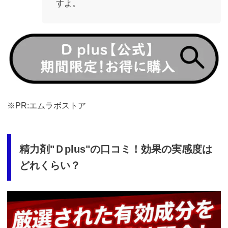
すよ。
https://fam-
ad.com/ad/p/r?
_site=67781&_article=17998
※PR:エムラボストア
精力剤"Ｄplus"の口コミ！効果の実感度は
どれくらい？
https://fam-
ad.com/ad/p/r?
_site=67781&_article=17998