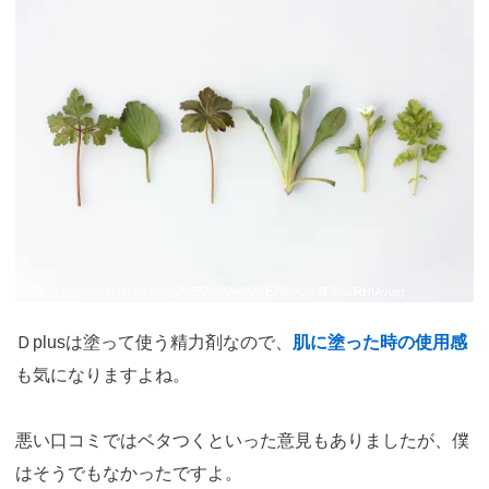
引用：
https://unsplash.com/ja/%E5%86%99%E7%9C%9F/kcvRHtAyuig
Ｄplusは塗って使う精力剤なので、
肌に塗った時の使用感
も気になりますよね。
悪い口コミではベタつくといった意見もありましたが、僕
はそうでもなかったですよ。