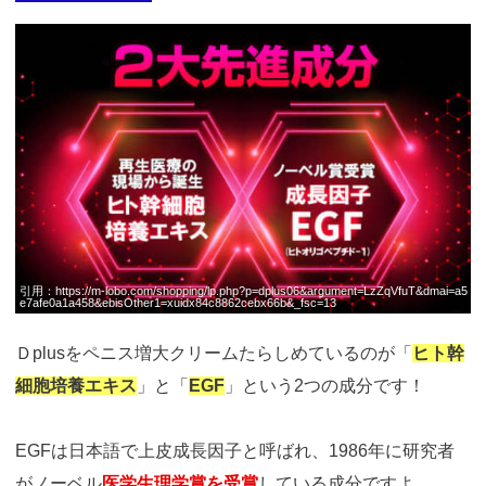
https://fam-
ad.com/ad/p/r?
_site=67781&_article=17998
引用：
https://m-lobo.com/shopping/lp.php?p=dplus06&argument=LzZqVfuT&dmai=a5
e7afe0a1a458&ebisOther1=xuidx84c8862cebx66b&_fsc=13
Ｄplusをペニス増大クリームたらしめているのが「
ヒト幹
細胞培養エキス
」と「
EGF
」という2つの成分です！
EGFは日本語で上皮成長因子と呼ばれ、1986年に研究者
がノーベル
医学生理学賞を受賞
している成分ですよ。