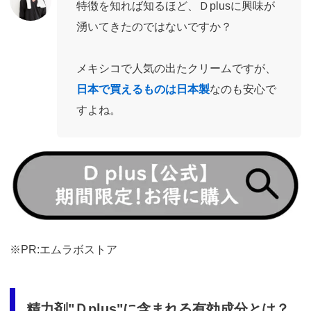
特徴を知れば知るほど、Ｄplusに興味が
湧いてきたのではないですか？
メキシコで人気の出たクリームですが、
日本で買えるものは日本製
なのも安心で
すよね。
https://fam-
ad.com/ad/p/r?
_site=67781&_article=17998
※PR:エムラボストア
精力剤"Ｄplus"に含まれる有効成分とは？