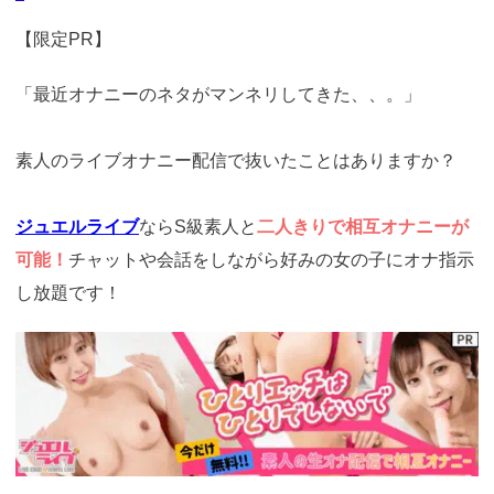
【限定PR】
「最近オナニーのネタがマンネリしてきた、、。」
素人のライブオナニー配信で抜いたことはありますか？
ジュエルライブ
ならS級素人と
二人きりで相互オナニーが
可能！
チャットや会話をしながら好みの女の子にオナ指示
し放題です！
https://www.j-
live.tv/LiveChat/acs.php?
si=jwchatt&pid=MLA5661_0001&pa=lp33.php