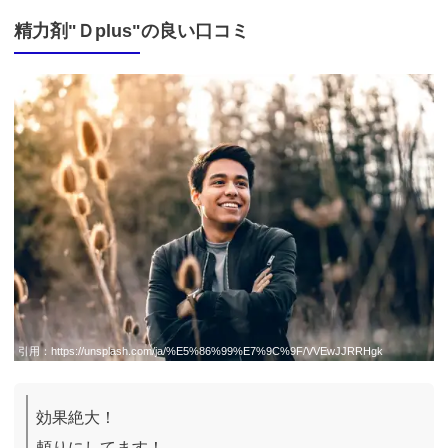
精力剤"Ｄplus"の良い口コミ
引用：
https://unsplash.com/ja/%E5%86%99%E7%9C%9F/VVEwJJRRHgk
効果絶大！

頼りにしてます！