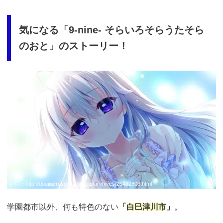
気になる「9-nine- そらいろそらうたそら
のおと」のストーリー！
引用：
http://doujinerosenka.blog.jp/archives/29402803.html
学園都市以外、何も特色のない
「
白巳津川市
」
。