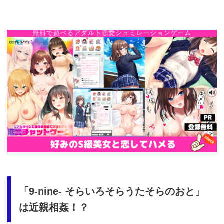
https://cv-
measurement.com/ad/p/r?
medium=261&ad=687&creative=590
「9-nine- そらいろそらうたそらのおと」
は近親相姦！？