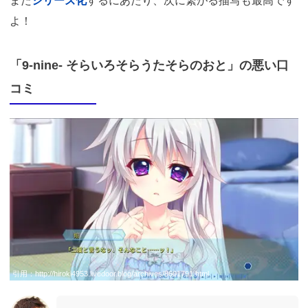
また
シリーズ化
するにあたり、次に繋がる描写も最高です
よ！
「9-nine- そらいろそらうたそらのおと」の悪い口
コミ
引用：
http://hiroki4953.livedoor.blog/archives/8601791.html