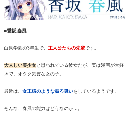
引用：
https://palette.clearrave.co.jp/product/sorairo/
■
香坂 春風
白泉学園の3年生で、
主人公たちの先輩
です。
大人しい美少女
と思われている彼女だが、実は漫画が大好
きで、オタク気質な女の子。
最近は、
女王様のような振る舞い
をしているようです。
そんな、春風の能力はどうなのか…。