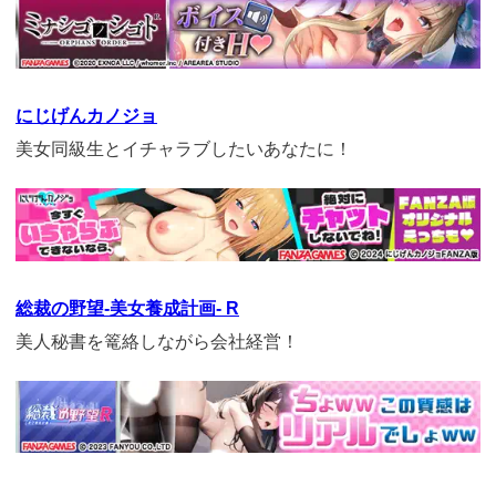
https://cv-
measurement.com/ad/p/r?
medium=261&ad=1028&creative=908
にじげんカノジョ
美女同級生とイチャラブしたいあなたに！
https://cv-
measurement.com/ad/p/r?
medium=261&ad=687&creative=590
総裁の野望-美女養成計画- R
美人秘書を篭絡しながら会社経営！
https://cv-
measurement.com/ad/p/r?
medium=261&ad=990&creative=870