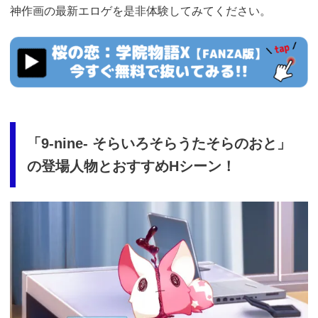
神作画の最新エロゲを是非体験してみてください。
https://cv-
measurement.com/ad/p/r?
medium=261&ad=1026&creative=906
「9-nine- そらいろそらうたそらのおと」
の登場人物とおすすめHシーン！