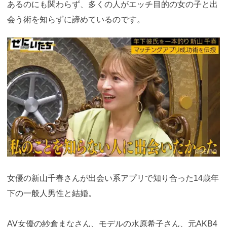
あるのにも関わらず、多くの人がエッチ目的の女の子と出
会う術を知らずに諦めているのです。
https://ac.m-
ads.jp/t6d63J515a0bact6/cl/?
bId=i36a5q96&msid=13921
女優の新山千春さんが出会い系アプリで知り合った14歳年
下の一般人男性と結婚。
AV女優の紗倉まなさん、モデルの水原希子さん、元AKB4