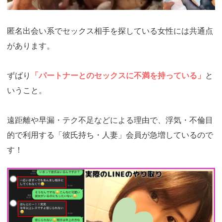
匿名出会い系でセックス相手を探している女性には共通点
があります。
ずばり
「パートナーとのセックスに不満を持っている」
と
いうこと。
遠距離や早漏・テク不足などによる理由で、浮気・不倫目
的で利用する「彼氏持ち・人妻」会員が急増しているので
す！
https://ac.m-
ads.jp/t6d63J515a0bact6/cl/?
bId=i36a5q96&msid=13921