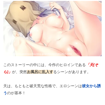
引用：
http://doujinerosenka.blog.jp/archives/29402803.html
このストーリーの中には、今作のヒロインである
「天(そ
ら)」
が、突然
お風呂に乱入す
るシーンがあります。
天は、もともと破天荒な性格で、エロシーンは
彼女から誘
う
のが基本！