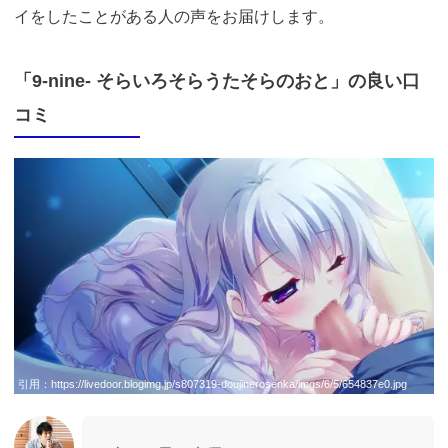
イをしたことがある人の声をお届けします。
「9-nine- そらいろそらうたそらのおと」の良い口
コミ
引用：
https://livedoor.blogimg.jp/s807319-doujinerosenka/imgs/6/5/654837e0.jpg