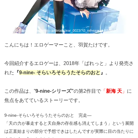
引用：
https://dlsoft.dmm.co.jp/detail/clear_0023/?i3_ref=search&i3_ord=1
こんにちは！エロゲーマーこと、羽賀たけです。
今回紹介するエロゲーは、2018年「ぱれっと」より発売さ
れた
『
9-nine- そらいろそらうたそらのおと
』
。
この作品は、”
9-nine-シリーズ”
の第2作目で
「
新海 天
」
に
焦点をあてているストーリーです。
9-nine-そらいろそらうたそらのおと 完走―
「天の力が暴走すると天自身の存在感も消えてしまう」という展開
は正直始まりの部分で予想できはしたんですが実際に目の当たりに