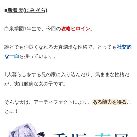
■
新海 天(にみ そら)
白泉学園1年生で、今回の
攻略ヒロイン
。
誰とでも仲良くなれる天真爛漫な性格で、とっても
社交的
な一面
を持っています。
1人暮らしをする兄の家に入り込んだり、気ままな性格だ
が、実は臆病な女の子です。
そんな天は、アーティファクトにより、
ある能力を得る
こ
とに！