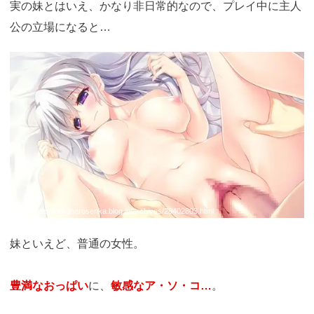
実の妹とはいえ、かなり非日常的なので、プレイ中に主人
公の立場になると…
引用：
http://doujinerosenka.blog.jp/archives/29402803.html
妹といえど、普通の女性。
豊満なおっぱい
に、
敏感なア・ソ・コ…
。