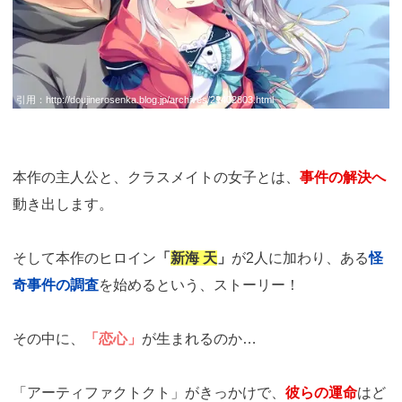
引用：
http://doujinerosenka.blog.jp/archives/29402803.html
本作の主人公と、クラスメイトの女子とは、
事件の解決へ
動き出します。
そして本作のヒロイン
「
新海 天
」
が2人に加わり、ある
怪
奇事件の調査
を始めるという、ストーリー！
その中に、
「恋心」
が生まれるのか…
「アーティファクトクト」がきっかけで、
彼らの運命
はど