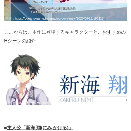
引用：
https://oceans-game.hatenablog.com/entry/2020/06/12/192117
ここからは、本作に登場するキャラクターと、おすすめの
Hシーンの紹介！
引用：
https://palette.clearrave.co.jp/product/sorairo/
■
主人公「新海 翔(にみ かける)」