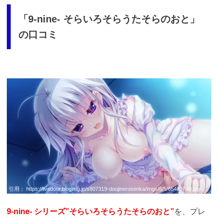
「9-nine- そらいろそらうたそらのおと」
の口コミ
引用：
https://livedoor.blogimg.jp/s807319-doujinerosenka/imgs/6/5/654837e0.jpg
9-nine- シリーズ”そらいろそらうたそらのおと”
を、プレ