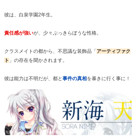
彼は、白泉学園2年生。
責任感が強い
が、少々ぶっきらぼうな性格。
クラスメイトの都から、不思議な装飾品「
アーティファク
ト
」の存在を聞かされます。
彼は能力は不明だが、都と
事件の真相
を暴きに行く事に！
引用：
https://palette.clearrave.co.jp/product/sorairo/