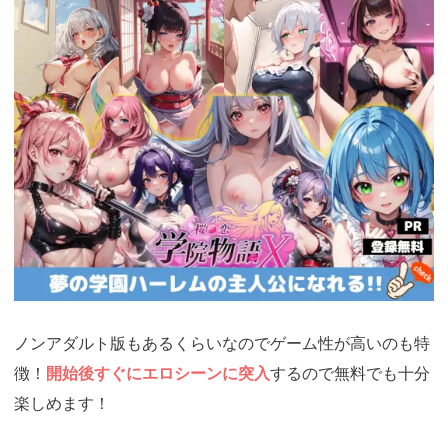
https://cv-
measurement.com/ad/p/r?
medium=261&ad=1026&creative=906
ノンアダルト版もあるくらいなのでゲーム性が高いのも特
徴！
開始後すぐにエロシーンに突入
するので無料でも十分
楽しめます！