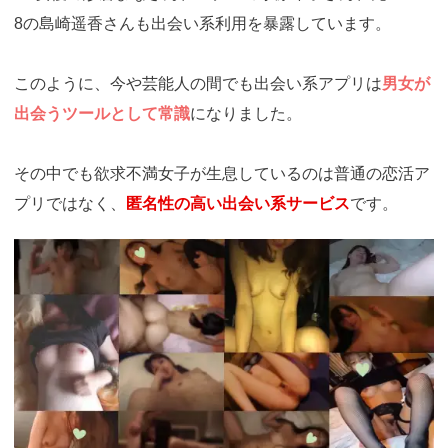
8の島崎遥香さんも出会い系利用を暴露しています。
このように、今や芸能人の間でも出会い系アプリは
男女が
出会うツールとして常識
になりました。
その中でも欲求不満女子が生息しているのは普通の恋活ア
プリではなく、
匿名性の高い出会い系サービス
です。
https://ac.m-
ads.jp/t6d63J515a0bact6/cl/?
bId=i36a5q96&msid=13921