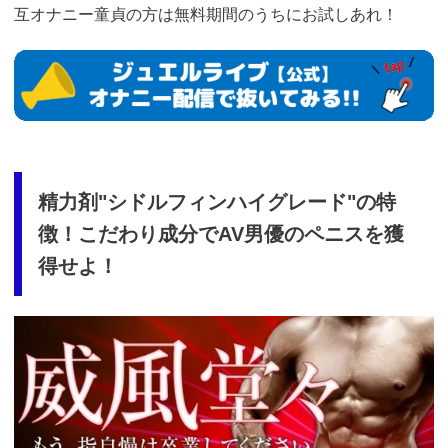
互オナニー童貞の方は無料期間のうちにお試しあれ！
https://www.j-
live.tv/LiveChat/acs.php?
si=jwchatt&pid=MLA5661_0001&pa=lp33.php
精力剤"シドルフィンハイグレード"の特
徴！こだわり成分でAV男優のペニスを獲
得せよ！
https://fam-
ad.com/ad/p/r?
_site=67781&_article=13980