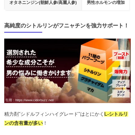
オタネニンジン(朝鮮人参/高麗人参)
男性ホルモンの増加
高純度のシトルリンがフニャチンを強力サポート！
引用：
https://www.cidorbuzz.net/
精力剤"シドルフィンハイグレード"はとにかく
L-シトルリ
ンの含有量が多い
！