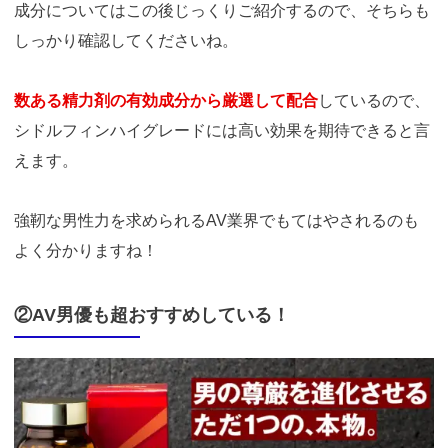
成分についてはこの後じっくりご紹介するので、そちらも
しっかり確認してくださいね。
数ある精力剤の有効成分から厳選して配合
しているので、
シドルフィンハイグレードには高い効果を期待できると言
えます。
強靭な男性力を求められるAV業界でもてはやされるのも
よく分かりますね！
②AV男優も超おすすめしている！
https://fam-
ad.com/ad/p/r?
_site=67781&_article=13980