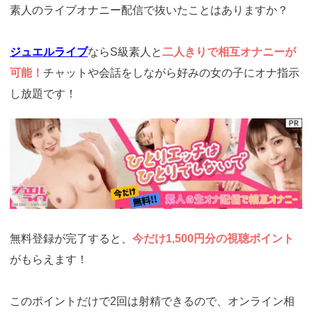
素人のライブオナニー配信で抜いたことはありますか？
ジュエルライブ
ならS級素人と
二人きりで相互オナニーが
可能！
チャットや会話をしながら好みの女の子にオナ指示
し放題です！
https://www.j-
live.tv/LiveChat/acs.php?
si=jwchatt&pid=MLA5661_0001&pa=lp33.php
無料登録が完了すると、
今だけ1,500円分の視聴ポイント
がもらえます！
このポイントだけで2回は射精できるので、オンライン相