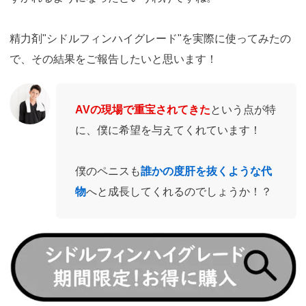
精力剤"シドルフィンハイグレード"を実際に使ってみたの
で、その結果をご報告したいと思います！
AVの現場で重宝されてきた
という点が特
に、僕に希望を与えてくれています！
僕のペニスも
誰かの度肝を抜くような代
物
へと成長してくれるのでしょうか！？
https://fam-
ad.com/ad/p/r?
_site=67781&_article=13980