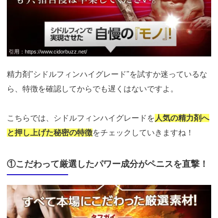
引用：
https://www.cidorbuzz.net/
精力剤"シドルフィンハイグレード"を試すか迷っているな
ら、特徴を確認してからでも遅くはないですよ。
こちらでは、シドルフィンハイグレードを
人気の精力剤へ
と押し上げた秘密の特徴
をチェックしていきますね！
①こだわって厳選したパワー成分がペニスを直撃！
https://fam-
ad.com/ad/p/r?
_site=67781&_article=13980