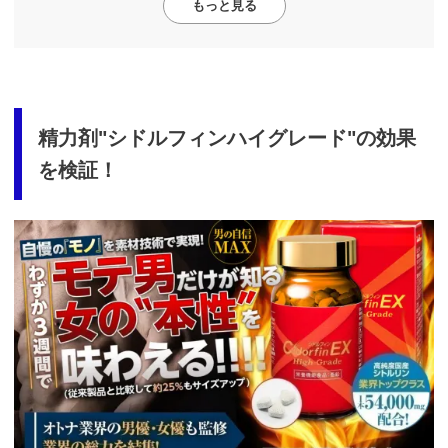
もっと見る
精力剤"シドルフィンハイグレード"の効果
を検証！
https://fam-
ad.com/ad/p/r?
_site=67781&_article=13980