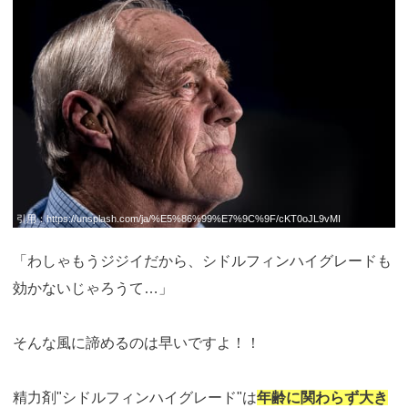
引用：
https://unsplash.com/ja/%E5%86%99%E7%9C%9F/cKT0oJL9vMI
「わしゃもうジジイだから、シドルフィンハイグレードも
効かないじゃろうて…」
そんな風に諦めるのは早いですよ！！
精力剤"シドルフィンハイグレード"は
年齢に関わらず大き