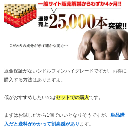
https://fam-
ad.com/ad/p/r?
_site=67781&_article=13980
引用：
https://www.cidorbuzz.net/
返金保証がないシドルフィンハイグレードですが、お得に
購入する方法はありますよ。
僕がおすすめしたいのは
セットでの購入
です。
まずはお試しだから1個でいいとなりそうですが、
単品購
入だと送料がかかって割高感があり
ます。