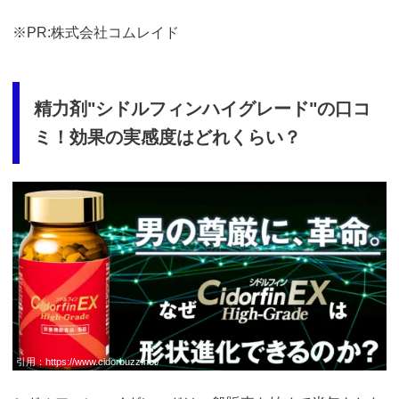
※PR:株式会社コムレイド
精力剤"シドルフィンハイグレード"の口コ
ミ！効果の実感度はどれくらい？
https://fam-
ad.com/ad/p/r?
_site=67781&_article=13980
引用：
https://www.cidorbuzz.net/