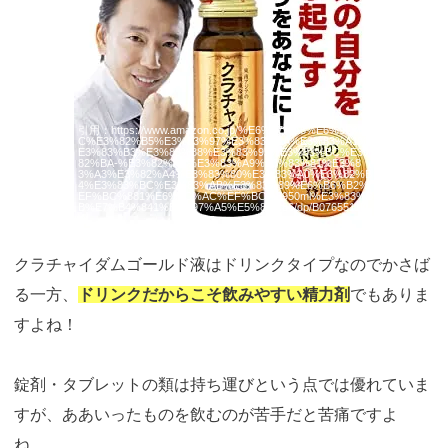
引用：
https://www.amazon.co.jp/%E6%97%A5%E6%9C%A
C%E3%82%B5%E3%83%97%E3%83%AA%E3%83%A1%
E3%83%B3%E3%83%88%E3%83%95%E3%83%BC%E3%
82%BA-%E3%82%AF%E3%83%A9%E3%83%81%E3%8
3%A3%E3%82%A4%E3%83%80%E3%83%A0%E3%82%B
4%E3%83%BC%E3%83%AB%E3%83%89%E6%B6%B2%
EF%BC%881%E6%9C%AC%EF%BC%8950ml%E3%83%B
B%E7%B4%841%E6%97%A5%E5%88%86/dp/B0765511K
W
クラチャイダムゴールド液はドリンクタイプなのでかさば
る一方、
ドリンクだからこそ飲みやすい精力剤
でもありま
すよね！
錠剤・タブレットの類は持ち運びという点では優れていま
すが、ああいったものを飲むのが苦手だと苦痛ですよ
ね…。