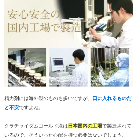
引用：
https://www.krachaidam.jp/pr_golddrink/afi.php?AC=p61&fil=%7B%22pr%22%3
A%7B%2298661e%22%3A%7B%22clk%22%3A%227012e63f1178f181f776b0d0634f
7b0e%22%2C%22ym%22%3A%22202212%22%7D%7D%7D&guid=ON
精力剤には海外製のものも多いですが、
口に入れるものだ
と不安
ですよね。
クラチャイダムゴールド液は
日本国内の工場
で製造されて
いるので、そういった心配を持つ必要はないでしょう。