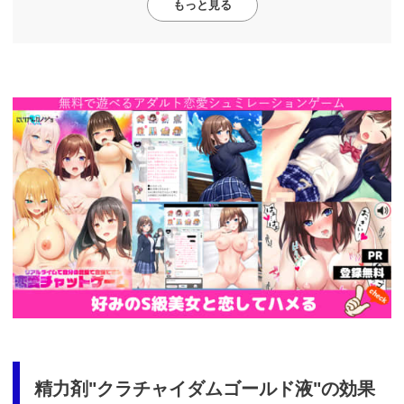
もっと見る
https://cv-
measurement.com/ad/p/r?
medium=261&ad=687&creative=590
精力剤"クラチャイダムゴールド液"の効果