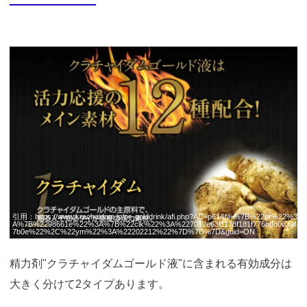
引用：
https://www.krachaidam.jp/pr_golddrink/afi.php?AC=p61&fil=%7B%22pr%22%3
A%7B%2298661e%22%3A%7B%22clk%22%3A%227012e63f1178f181f776b0d0634f
7b0e%22%2C%22ym%22%3A%22202212%22%7D%7D%7D&guid=ON
精力剤"クラチャイダムゴールド液"に含まれる有効成分は
大きく分けて2タイプあります。