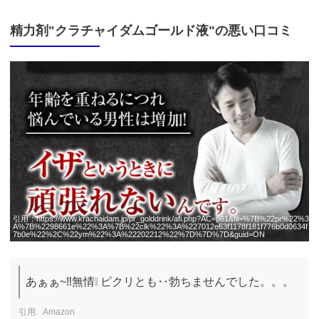
精力剤"クラチャイダムゴールド液"の悪い口コミ
引用：
https://www.krachaidam.jp/pr_golddrink/afi.php?AC=p61&fil=%7B%22pr%22%3
A%7B%2298661e%22%3A%7B%22clk%22%3A%227012e63f1178f181f776b0d0634f
7b0e%22%2C%22ym%22%3A%22202212%22%7D%7D%7D&guid=ON
あぁぁ~‼無情❕ ピクリとも‥勃ちませんでした。。。
Amazon