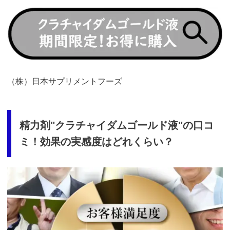
https://t.afi-
b.com/visit.php?
guid=ON&a=98661e-
3292997k&p=p757084N
（株）日本サプリメントフーズ
精力剤"クラチャイダムゴールド液"の口コ
ミ！効果の実感度はどれくらい？
https://t.afi-
b.com/visit.php?
guid=ON&a=98661e-
3292997k&p=p757084N