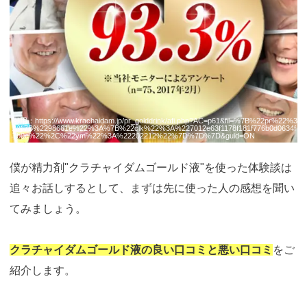
引用：
https://www.krachaidam.jp/pr_golddrink/afi.php?AC=p61&fil=%7B%22pr%22%3
A%7B%2298661e%22%3A%7B%22clk%22%3A%227012e63f1178f181f776b0d0634f
7b0e%22%2C%22ym%22%3A%22202212%22%7D%7D%7D&guid=ON
僕が精力剤"クラチャイダムゴールド液"を使った体験談は
追々お話しするとして、まずは先に使った人の感想を聞い
てみましょう。
クラチャイダムゴールド液の良い口コミと悪い口コミ
をご
紹介します。