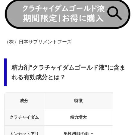
https://t.afi-
b.com/visit.php?
guid=ON&a=98661e-
3292997k&p=p757084N
（株）日本サプリメントフーズ
精力剤"クラチャイダムゴールド液"に含ま
れる有効成分とは？
成分
特徴
クラチャイダム
精力増大
トンカットアリ
男性機能の向上