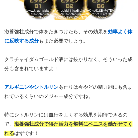
引用：
https://www.krachaidam.jp/pr_golddrink/afi.php?AC=p61&fil=%7B%22pr%22%3
A%7B%2298661e%22%3A%7B%22clk%22%3A%227012e63f1178f181f776b0d0634f
7b0e%22%2C%22ym%22%3A%22202212%22%7D%7D%7D&guid=ON
滋養強壮成分で体をたきつけたら、その効果を
効率よく体
に反映する成分
もまた必要でしょう。
クラチャイダムゴールド液には抜かりなく、そういった成
分も含まれていますよ！
アルギニンやシトルリン
あたりは今やどの精力剤にも含ま
れているくらいのメジャー成分ですね。
特にシトルリンには血行をよくする効果を期待できるの
で、
滋養強壮成分で得た活力を燃料にペニスを働かせてく
れる
はずです！