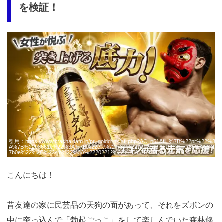
を検証！
https://t.afi-
b.com/visit.php?
guid=ON&a=98661e-
3292997k&p=p757084N
引用：
https://www.krachaidam.jp/pr_golddrink/afi.php?AC=p61&fil=%7B%22pr%22%3
A%7B%2298661e%22%3A%7B%22clk%22%3A%227012e63f1178f181f776b0d0634f
7b0e%22%2C%22ym%22%3A%22202212%22%7D%7D%7D&guid=ON
こんにちは！
昔友達の家に民芸品の天狗の面があって、それをズボンの
中に突っ込んで「勃起ごっこ」をして楽しんでいた森林修