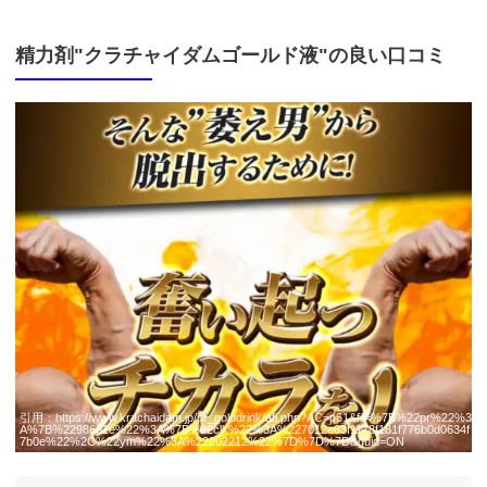
精力剤"クラチャイダムゴールド液"の良い口コミ
引用：
https://www.krachaidam.jp/pr_golddrink/afi.php?AC=p61&fil=%7B%22pr%22%3
A%7B%2298661e%22%3A%7B%22clk%22%3A%227012e63f1178f181f776b0d0634f
7b0e%22%2C%22ym%22%3A%22202212%22%7D%7D%7D&guid=ON