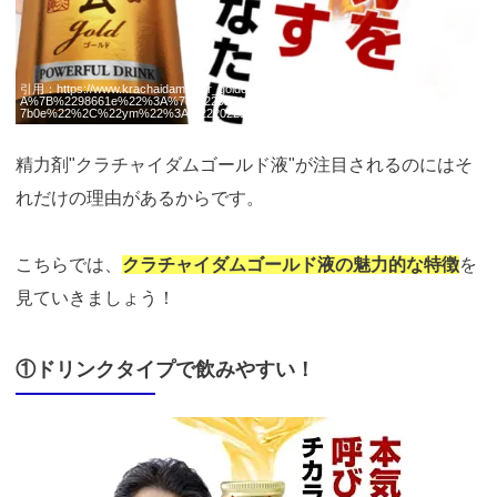
引用：
https://www.krachaidam.jp/pr_golddrink/afi.php?AC=p61&fil=%7B%22pr%22%3
A%7B%2298661e%22%3A%7B%22clk%22%3A%227012e63f1178f181f776b0d0634f
7b0e%22%2C%22ym%22%3A%22202212%22%7D%7D%7D&guid=ON
精力剤"クラチャイダムゴールド液"が注目されるのにはそ
れだけの理由があるからです。
こちらでは、
クラチャイダムゴールド液の魅力的な特徴
を
見ていきましょう！
①ドリンクタイプで飲みやすい！