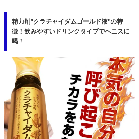
精力剤"クラチャイダムゴールド液"の特
徴！飲みやすいドリンクタイプでペニスに
喝！
https://t.afi-
b.com/visit.php?
guid=ON&a=98661e-
3292997k&p=p757084N