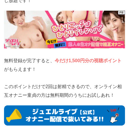
し放題です！
https://www.j-
live.tv/LiveChat/acs.php?
si=jwchatt&pid=MLA5661_0001&pa=lp33.php
無料登録が完了すると、
今だけ1,500円分の視聴ポイント
がもらえます！
このポイントだけで2回は射精できるので、オンライン相
互オナニー童貞の方は無料期間のうちにお試しあれ！
https://www.j-
live.tv/LiveChat/acs.php?
si=jwchatt&pid=MLA5661_0001&pa=lp33.php