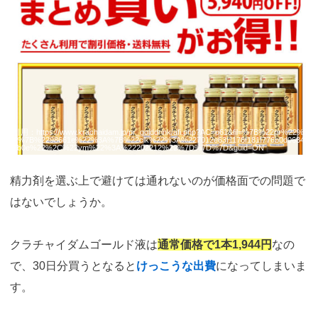
b.com/visit.php?
guid=ON&a=98661e-
3292997k&p=p757084N
引用：
https://www.krachaidam.jp/pr_golddrink/afi.php?AC=p61&fil=%7B%22pr%22%3
A%7B%2298661e%22%3A%7B%22clk%22%3A%227012e63f1178f181f776b0d0634f
7b0e%22%2C%22ym%22%3A%22202212%22%7D%7D%7D&guid=ON
精力剤を選ぶ上で避けては通れないのが価格面での問題で
はないでしょうか。
クラチャイダムゴールド液は
通常価格で1本1,944円
なの
で、30日分買うとなると
けっこうな出費
になってしまいま
す。