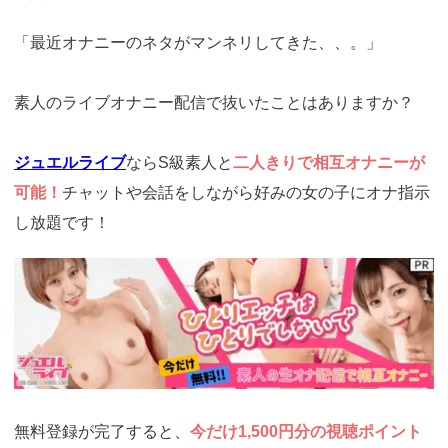
「最近オナニーのネタがマンネリしてきた、、。」
素人のライブオナニー配信で抜いたことはありますか？
ジュエルライブ
ならS級素人と
二人きりで相互オナニーが
可能！
チャットや会話をしながら好みの女の子にオナ指示
し放題です！
https://www.j-
live.tv/LiveChat/acs.php?
si=jwchatt&pid=MLA5661_0001&pa=lp33.php
無料登録が完了すると、
今だけ1,500円分の視聴ポイント