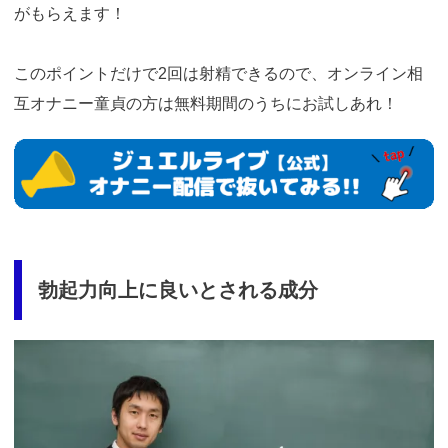
がもらえます！
このポイントだけで2回は射精できるので、オンライン相
互オナニー童貞の方は無料期間のうちにお試しあれ！
https://www.j-
live.tv/LiveChat/acs.php?
si=jwchatt&pid=MLA5661_0001&pa=lp33.php
勃起力向上に良いとされる成分