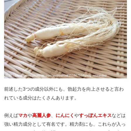
引用：
https://www.photo-ac.com/main/detail/25186766#goog_rewarded
前述した3つの成分以外にも、勃起力を向上させると言わ
れている成分はたくさんあります。
例えば
マカ
や
高麗人参
、
にんにく
や
すっぽんエキス
などは
強い精力成分として有名です。精力剤にも、これらが入っ