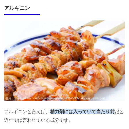
アルギニン
引用：
https://www.photo-ac.com/main/detail/25299375#goog_rewarded
アルギニンと言えば、
精力剤には入っていて当たり前
だと
近年では言われている成分です。