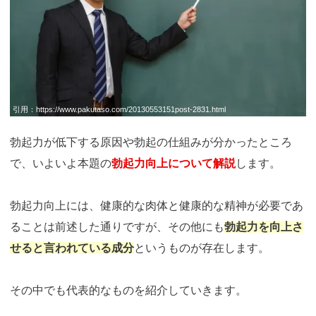
引用：
https://www.pakutaso.com/20130553151post-2831.html
勃起力が低下する原因や勃起の仕組みが分かったところ
で、いよいよ本題の
勃起力向上について解説
します。
勃起力向上には、健康的な肉体と健康的な精神が必要であ
ることは前述した通りですが、その他にも
勃起力を向上さ
せると言われている成分
というものが存在します。
その中でも代表的なものを紹介していきます。