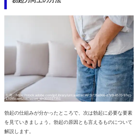
引用：
https://stock.adobe.com/jp/Library/urn:aaid:sc:AP:5735a966-e7e9-4570-97e1-
17095cae6208?asset_id=303317351
勃起の仕組みが分かったところで、次は勃起に必要な要素
を見ていきましょう。勃起の原因とも言えるものについて
解説します。