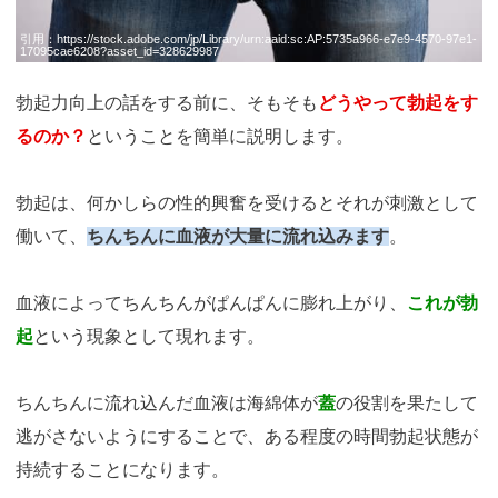
引用：
https://stock.adobe.com/jp/Library/urn:aaid:sc:AP:5735a966-e7e9-4570-97e1-
17095cae6208?asset_id=328629987
勃起力向上の話をする前に、そもそも
どうやって勃起をす
るのか？
ということを簡単に説明します。
勃起は、何かしらの性的興奮を受けるとそれが刺激として
働いて、
ちんちんに血液が大量に流れ込みます
。
血液によってちんちんがぱんぱんに膨れ上がり、
これが勃
起
という現象として現れます。
ちんちんに流れ込んだ血液は海綿体が
蓋
の役割を果たして
逃がさないようにすることで、ある程度の時間勃起状態が
持続することになります。