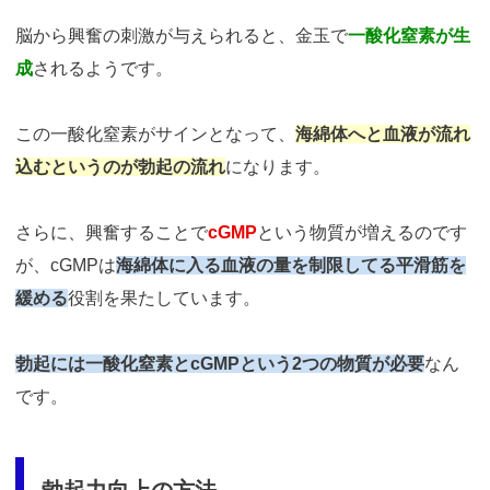
脳から興奮の刺激が与えられると、金玉で
一酸化窒素が生
成
されるようです。
この一酸化窒素がサインとなって、
海綿体へと血液が流れ
込むというのが勃起の流れ
になります。
さらに、興奮することで
cGMP
という物質が増えるのです
が、cGMPは
海綿体に入る血液の量を制限してる平滑筋を
緩める
役割を果たしています。
勃起には一酸化窒素とcGMPという2つの物質が必要
なん
です。
勃起力向上の方法