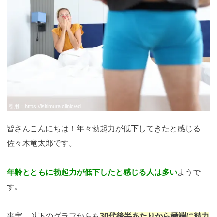
引用：
https://ishimura.clinic/ed
皆さんこんにちは！年々勃起力が低下してきたと感じる
佐々木竜太郎です。
年齢とともに勃起力が低下したと感じる人は多い
ようで
す。
事実、以下のグラフからも
30代後半あたりから極端に精力