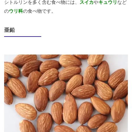
シトルリンを多く含む食べ物には、
スイカ
や
キュウリ
など
の
ウリ科
の食べ物です。
亜鉛