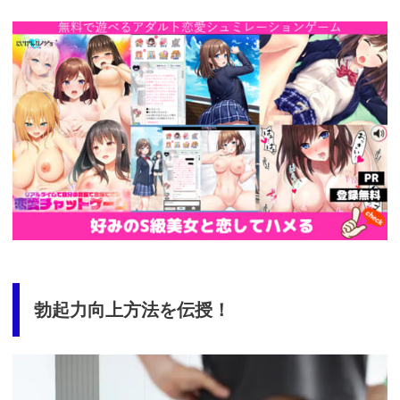
https://cv-
measurement.com/ad/p/r?
medium=261&ad=687&creative=590
勃起力向上方法を伝授！