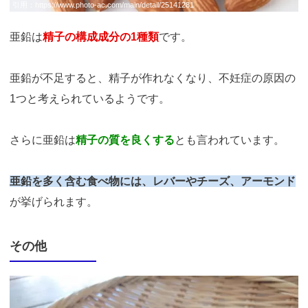
引用：
https://www.photo-ac.com/main/detail/25141281
亜鉛は
精子の構成成分の1種類
です。
亜鉛が不足すると、精子が作れなくなり、不妊症の原因の
1つと考えられているようです。
さらに亜鉛は
精子の質を良くする
とも言われています。
亜鉛を多く含む食べ物には、レバーやチーズ、アーモンド
が挙げられます。
その他