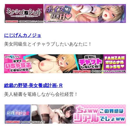
https://cv-
measurement.com/ad/p/r?
medium=261&ad=1028&creative=908
にじげんカノジョ
美女同級生とイチャラブしたいあなたに！
https://cv-
measurement.com/ad/p/r?
medium=261&ad=687&creative=590
総裁の野望-美女養成計画- R
美人秘書を篭絡しながら会社経営！
https://cv-
measurement.com/ad/p/r?
medium=261&ad=990&creative=870