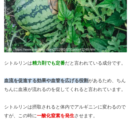
引用：
https://www.pakutaso.com/20220816231post-42248.html
シトルリンは
精力剤でも定番
だと言われている成分です。
血流を促進する効果や血管を広げる役割
があるため、ちん
ちんに血液が流れるのを促してくれると言われています。
シトルリンは摂取されると体内でアルギニンに変わるので
すが、この時に
一酸化窒素を発生
させます。