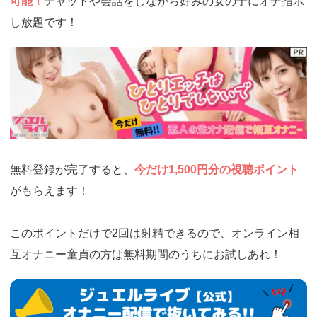
可能！
チャットや会話をしながら好みの女の子にオナ指示
し放題です！
https://www.j-
live.tv/LiveChat/acs.php?
si=jwchatt&pid=MLA5661_0001&pa=lp33.php
無料登録が完了すると、
今だけ1,500円分の視聴ポイント
がもらえます！
このポイントだけで2回は射精できるので、オンライン相
互オナニー童貞の方は無料期間のうちにお試しあれ！
https://www.j-
live.tv/LiveChat/acs.php?