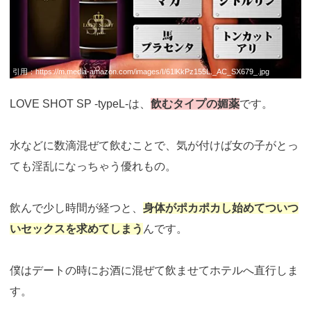
引用：
https://m.media-amazon.com/images/I/61lKkPz155L._AC_SX679_.jpg
LOVE SHOT SP -typeL-は、
飲むタイプの媚薬
です。
水などに数滴混ぜて飲むことで、気が付けば女の子がとっ
ても淫乱になっちゃう優れもの。
飲んで少し時間が経つと、
身体がポカポカし始めてついつ
いセックスを求めてしまう
んです。
僕はデートの時にお酒に混ぜて飲ませてホテルへ直行しま
す。