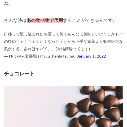
ね。
そんな時は
あの食べ物で代用
することができるんです。
口移しで流し込まれたお酒って何であんなに美味しいの？しかもそ
の後めちゃくちゃシたくなっちゃうから下手な媚薬より効果絶大な
気がする。あれはヤバイ。。(今結構酔ってます)
— ゆう@人妻裏垢 (@yuu_hentaitsuma)
January 1, 2022
チョコレート