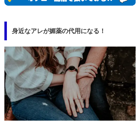
si=jwchatt&pid=MLA5661_0001&pa=lp33.php
身近なアレが媚薬の代用になる！