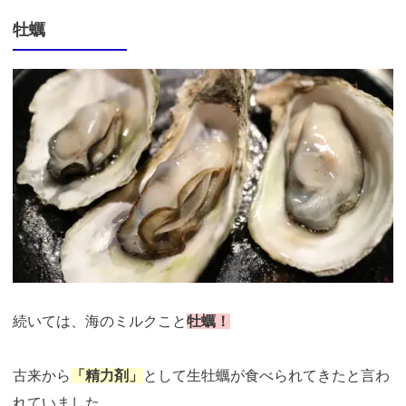
牡蠣
続いては、海のミルクこと
牡蠣！
古来から
「精力剤」
として生牡蠣が食べられてきたと言わ
れていました。