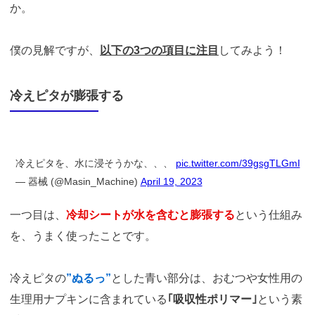
か。
僕の見解ですが、
以下の3つの項目に注目
してみよう！
冷えピタが膨張する
冷えピタを、水に浸そうかな、、、
pic.twitter.com/39gsgTLGmI
— 器械 (@Masin_Machine)
April 19, 2023
一つ目は、
冷却シートが水を含むと膨張する
という仕組み
を、うまく使ったことです。
冷えピタの
”ぬるっ”
とした青い部分は、おむつや女性用の
生理用ナプキンに含まれている
｢吸収性ポリマー｣
という素