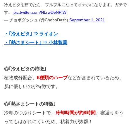
冷えピタを茹でたら、プルプルになってオナホになります。ガチで
す。
pic.twitter.com/NLrwDeNPfW
— チョボダッシュ (@ChoboDash)
September 1, 2021
・｢冷えピタ｣ ⇒ ライオン
・｢熱さまシート｣ ⇒ 小林製薬
◎｢冷えピタの特徴｣
植物成分配合、
6種類のハーブ
などが含まれているため、
肌に優しいのが特徴です。
◎｢熱さまシートの特徴｣
冷却のつぶりシートで、
冷却時間が約8時間
。寝返りをう
ってもはがれにくいため、粘着力が抜群！