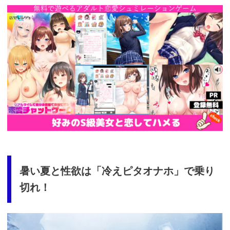
https://cv-
measurement.com/ad/p/r?
medium=261&ad=687&creative=590
暑い夏と性欲は「冷えピタオナホ」で乗り
切れ！