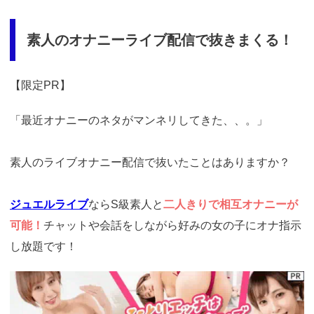
素人のオナニーライブ配信で抜きまくる！
【限定PR】
「最近オナニーのネタがマンネリしてきた、、。」
素人のライブオナニー配信で抜いたことはありますか？
ジュエルライブ
ならS級素人と
二人きりで相互オナニーが
可能！
チャットや会話をしながら好みの女の子にオナ指示
し放題です！
https://www.j-
live.tv/LiveChat/acs.php?