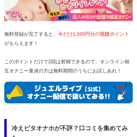
si=jwchatt&pid=MLA5661_0001&pa=lp33.php
無料登録が完了すると、
今だけ1,500円分の視聴ポイント
がもらえます！
このポイントだけで2回は射精できるので、オンライン相
互オナニー童貞の方は無料期間のうちにお試しあれ！
https://www.j-
live.tv/LiveChat/acs.php?
si=jwchatt&pid=MLA5661_0001&pa=lp33.php
冷えピタオナホが不評？口コミを集めてみ