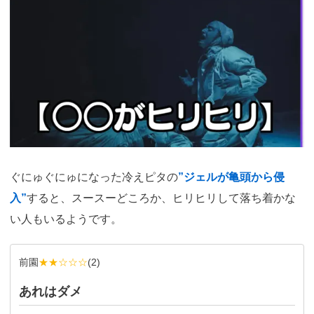
ぐにゅぐにゅになった冷えピタの
”ジェルが亀頭から侵
入”
すると、スースーどころか、ヒリヒリして落ち着かな
い人もいるようです。
前園
★★☆☆☆
(
2
)
あれはダメ