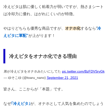
冷えピタは肌に優しく粘着力が弱いですが、熱さまシート
は冷却力に優れ、はがれにくいのが特徴。
やはりどちらも優秀な商品ですが、
オナホ化
するなら”
冷
えピタに軍配”
が上がります！
冷えピタをオナホ化できる理由
弟が冷えピタをオナホみたいにしてた
pic.twitter.com/BzFDVSrvGk
— ゆそこゆ (@toaru_nano)
September 21, 2021
皆さん、ここからが「本題」です。
なぜ
｢冷えピタ｣
が、オナホとして人気を集めたのでしょう