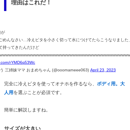
理由はこれだ！
娘が
ごめんなさい…冷えピタを小さく切って水につけてたらこうなりました
て持ってきたんだけど
wwwwwwwwwwwwwwwwwwwwwwwwwwwwwwwwwwwwwwwwwwww
ter.com/rYMD6q53Wc
う 三姉妹ママ おまめちゃん (@ooomameee063)
April 23, 2023
完全に冷えピタを使ってオナホを作るなら、
ボディ用。大
人用
を選ぶことが必須です。
簡単に解説しますね。
サイズが大きい