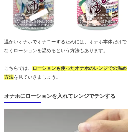
引用：
https://www.amazon.co.jp/%E3%83%88%E3%82%A4%E3%82%BA%E3%8
3%8F%E3%83%BC%E3%83%88-4526374159008-%E3%81%8A%E3%81%AA%E
3%81%A4%E3%82%86/dp/B005A0PEQ0/ref=sr_1_3?keywords=%E3%82%AA%E
3%83%8A%E3%83%9B+%E3%83%AD%E3%83%BC%E3%82%B7%E3%83%A7%
E3%83%B3&qid=1686010342&sr=8-3
温かいオナホでオナニーするためには、オナホ本体だけで
なくローションを温めるという方法もあります。
こちらでは、
ローションも使ったオナホのレンジでの温め
方法
を見ていきましょう。
オナホにローションを入れてレンジでチンする