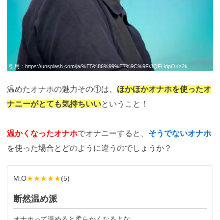
引用：
https://unsplash.com/ja/%E5%86%99%E7%9C%9F/JQFHdpOKz2k
温めたオナホの魅力その①は、
ほかほかオナホを使ったオ
ナニーがとても気持ちいい
ということ！
温かくなったオナホ
でオナニーすると、
そうでないオナホ
を使った場合とどのように違うのでしょうか？
M.O
★★★★★
(
5
)
断然温め派
オナホって温めると柔らかくなるよな。