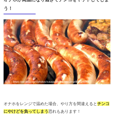
う！
引用：
https://pixabay.com/photos/sausages-barbecue-grill-3524649/
オナホをレンジで温めた場合、やり方を間違えると
チンコ
にやけどを負ってしまう
恐れもあります！