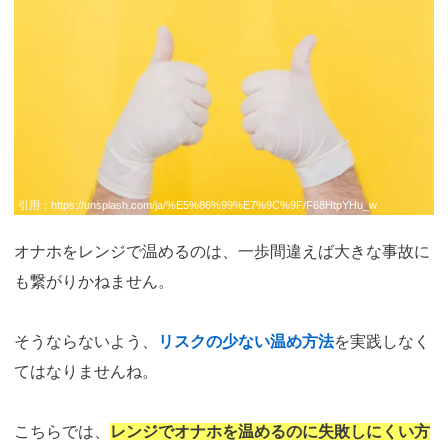
引用：
https://unsplash.com/ja/%E5%86%99%E7%9C%9F/F68HtpYHu_w
オナホをレンジで温めるのは、一歩間違えば大きな事故に
も繋がりかねません。
そうならないよう、
リスクの少ない温め方法
を実践しなく
てはなりませんね。
こちらでは、
レンジでオナホを温めるのに失敗しにくい方