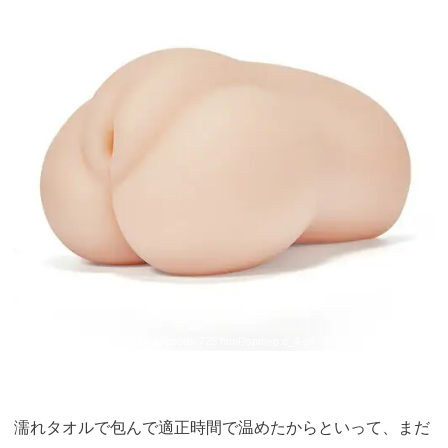
引用：
https://www.bestvibe.jp/goods-725.html?spm=p.c_4.g6
濡れタオルで包んで適正時間で温めたからといって、まだ