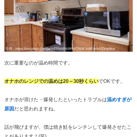
引用：
https://unsplash.com/ja/%E5%86%99%E7%9C%9F/aNxVZkqr8kw
次に重要なのが温め時間です。
オナホのレンジでの温めは20～30秒くらい
でOKです。
オナホが溶けた・爆発したといったトラブルは
温めすぎが
原因
だと思われますね。
話が飛びますが、僕は焼き鮭をレンチンして爆発させたこ
とがありますよ(笑)