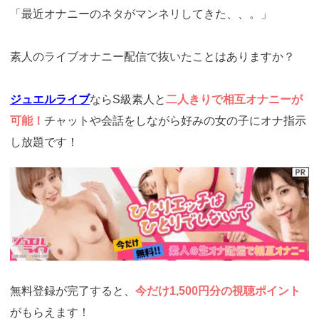
「最近オナニーのネタがマンネリしてきた、、。」
素人のライブオナニー配信で抜いたことはありますか？
ジュエルライブ
ならS級素人と
二人きりで相互オナニーが
可能！
チャットや会話をしながら好みの女の子にオナ指示
し放題です！
https://www.j-
live.tv/LiveChat/acs.php?
si=jwchatt&pid=MLA5661_0001&pa=lp33.php
無料登録が完了すると、
今だけ1,500円分の視聴ポイント
がもらえます！