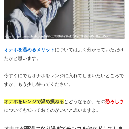
引用：
https://unsplash.com/ja/%E5%86%99%E7%9C%9F/TdM_fhzmWog
オナホを温めるメリット
についてはよく分かっていただけ
たかと思います。
今すぐにでもオナホをレンジに入れてしまいたいところで
すが、もう少し待ってください。
オナホをレンジで温め損ねる
とどうなるか、その
恐ろしさ
についても知っておくのがいいと思いますよ。
オナホが高温になり過ぎてチンコをヤケドしてしま