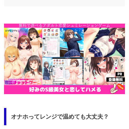
https://cv-
measurement.com/ad/p/r?
medium=261&ad=687&creative=590
オナホってレンジで温めても大丈夫？