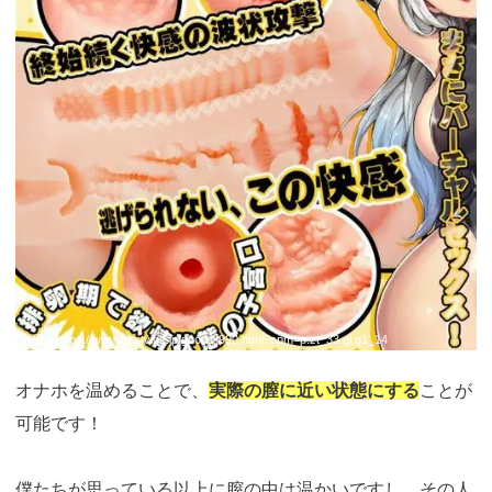
引用：
https://www.bestvibe.jp/goods-990.html?spm=p.zt_33.gl.g1_14
オナホを温めることで、
実際の膣に近い状態にする
ことが
可能です！
僕たちが思っている以上に膣の中は温かいですし、その人