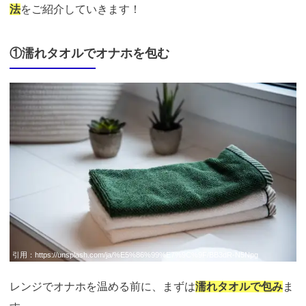
法
をご紹介していきます！
①濡れタオルでオナホを包む
引用：
https://unsplash.com/ja/%E5%86%99%E7%9C%9F/BB3dR-N5Npg
レンジでオナホを温める前に、まずは
濡れタオルで包み
ま