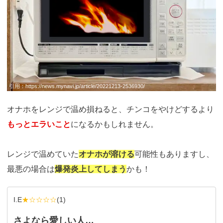
引用：
https://news.mynavi.jp/article/20221213-2536930/
オナホをレンジで温め損ねると、チンコをやけどするより
もっとエラいこと
になるかもしれません。
レンジで温めていた
オナホが溶ける
可能性もありますし、
最悪の場合は
爆発炎上してしまう
かも！
I.E
★☆☆☆☆
(
1
)
さよなら愛しい人…