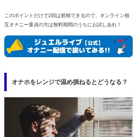
このポイントだけで2回は射精できるので、オンライン相
互オナニー童貞の方は無料期間のうちにお試しあれ！
https://www.j-
live.tv/LiveChat/acs.php?
si=jwchatt&pid=MLA5661_0001&pa=lp33.php
オナホをレンジで温め損ねるとどうなる？