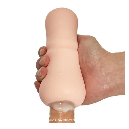
引用：
https://www.bestvibe.jp/goods-742.html?spm=p.c_4.g11