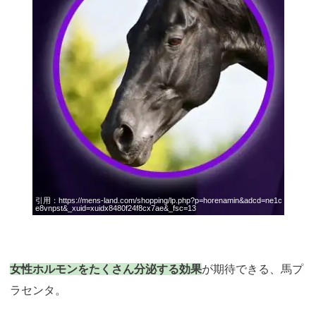
引用：
https://mens-land.com/shopping/lp.php?p=horenamin&adcd=ne1c
e8vnpst&_xuid=xuidx8480f24f8cx7ae&_fsc=13
女性ホルモンをたくさん分泌する効果
が期待できる、馬プ
ラセンタ。