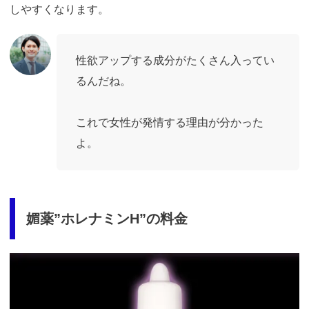
しやすくなります。
性欲アップする成分がたくさん入ってい
るんだね。
これで女性が発情する理由が分かった
よ。
媚薬”ホレナミンH”の料金
https://fam-
ad.com/ad/p/r?
_site=77933&_article=17259