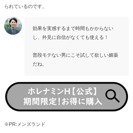
られているのです。
効果を実感するまで時間もかからない
し、外見に自信がなくても使える！
普段モテない男にこそ試して欲しい媚薬
だね。
https://fam-
ad.com/ad/p/r?
_site=77933&_article=17259
※PR:メンズランド