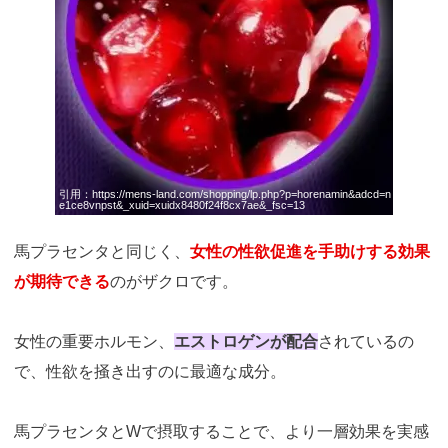
引用：
https://mens-land.com/shopping/lp.php?p=horenamin&adcd=n
e1ce8vnpst&_xuid=xuidx8480f24f8cx7ae&_fsc=13
馬プラセンタと同じく、
女性の性欲促進を手助けする効果
が期待できる
のがザクロです。
女性の重要ホルモン、
エストロゲンが配合
されているの
で、性欲を掻き出すのに最適な成分。
馬プラセンタとWで摂取することで、より一層効果を実感