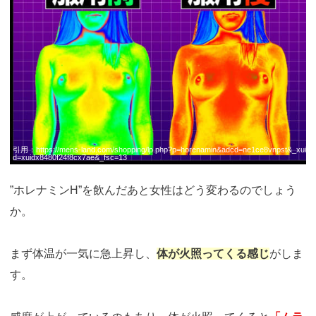
_site=77933&_article=17259
引用：
https://mens-land.com/shopping/lp.php?p=horenamin&adcd=ne1ce8vnpst&_xui
d=xuidx8480f24f8cx7ae&_fsc=13
”ホレナミンH”を飲んだあと女性はどう変わるのでしょう
か。
まず体温が一気に急上昇し、
体が火照ってくる感じ
がしま
す。