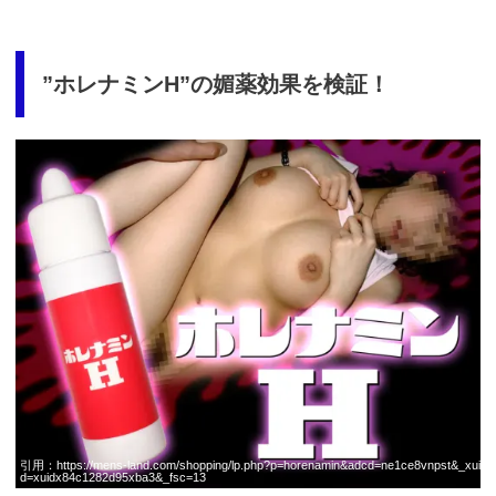
”ホレナミンH”の媚薬効果を検証！
https://fam-
ad.com/ad/p/r?
_site=77933&_article=17259
引用：
https://mens-land.com/shopping/lp.php?p=horenamin&adcd=ne1ce8vnpst&_xui
d=xuidx84c1282d95xba3&_fsc=13