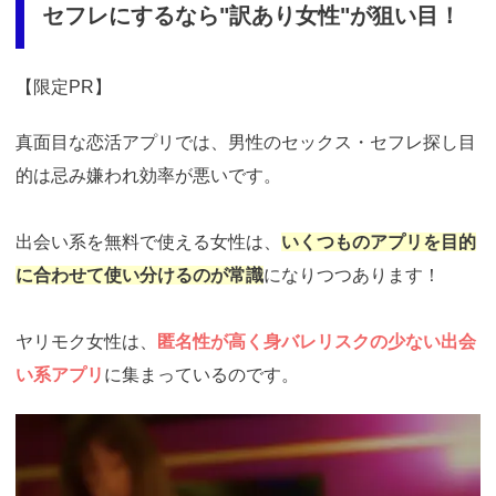
セフレにするなら"訳あり女性"が狙い目！
【限定PR】
真面目な恋活アプリでは、男性のセックス・セフレ探し目
的は忌み嫌われ効率が悪いです。
出会い系を無料で使える女性は、
いくつものアプリを目的
に合わせて使い分けるのが常識
になりつつあります！
ヤリモク女性は、
匿名性が高く身バレリスクの少ない出会
い系アプリ
に集まっているのです。
https://ac.m-
ads.jp/t6d63J515a0bact6/cl/?
bId=i36a5q96&msid=13921