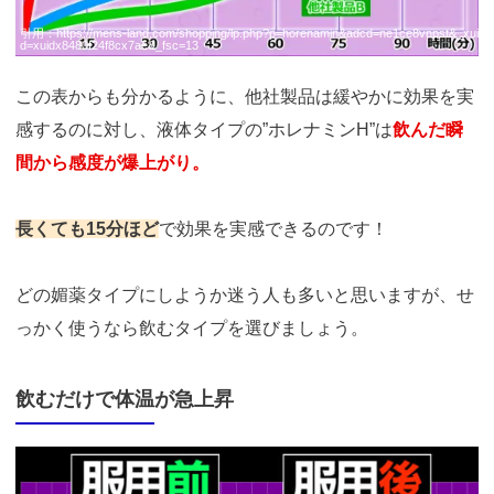
引用：
https://mens-land.com/shopping/lp.php?p=horenamin&adcd=ne1ce8vnpst&_xui
d=xuidx8480f24f8cx7ae&_fsc=13
この表からも分かるように、他社製品は緩やかに効果を実
感するのに対し、液体タイプの”ホレナミンH”は
飲んだ瞬
間から感度が爆上がり。
長くても15分ほど
で効果を実感できるのです！
どの媚薬タイプにしようか迷う人も多いと思いますが、せ
っかく使うなら飲むタイプを選びましょう。
飲むだけで体温が急上昇
https://fam-
ad.com/ad/p/r?