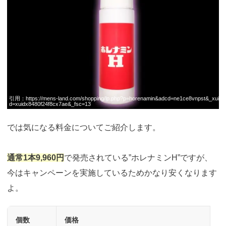
引用：
https://mens-land.com/shopping/lp.php?p=horenamin&adcd=ne1ce8vnpst&_xui
d=xuidx8480f24f8cx7ae&_fsc=13
では気になる料金についてご紹介します。
通常1本9,960円
で発売されている”ホレナミンH”ですが、
今はキャンペーンを実施しているためかなり安くなります
よ。
個数
価格