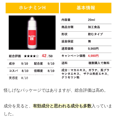
引用：
https://mens-land.com/shopping/lp.php?p=horenamin&adcd=ne1ce8vnpst&_xui
d=xuidx8480f24f8cx7ae&_fsc=13
怪しげなパッケージではありますが、総合評価は高め。
成分を見ると、
有効成分と思われる成分も多数
入っていま
した。