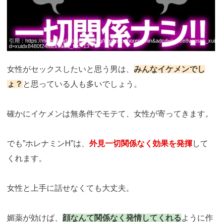
引用：
https://mens-land.com/shopping/lp.php?p=horenamin&adcd=ne1ce8vnpst&_xui
d=xuidx8480f24f8cx7ae&_fsc=13
女性がセックスしたいと思う男は、
みんなイケメンでし
ょ？
と思っている人も多いでしょう。
確かにイケメンは無条件でモテて、女性が寄ってきます。
でも”ホレナミンH”は、
外見一切関係なく効果を発揮
して
くれます。
女性と上手に話せなくても大丈夫。
媚薬が効けば、
顔なんて関係なく発情してくれる
ように作