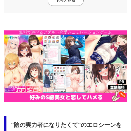
もっと見る
https://cv-
measurement.com/ad/p/r?
medium=261&ad=687&creative=590
"陰の実力者になりたくて"のエロシーンを