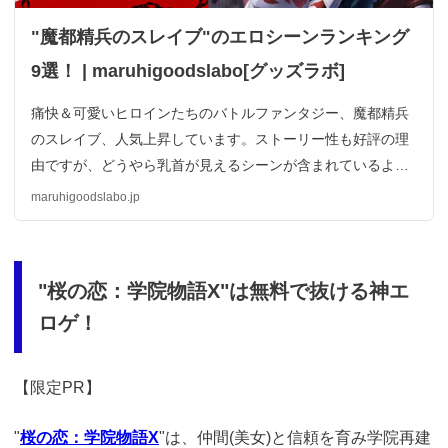
"魔都精兵のスレイブ"のエロシーンランキング
9選！ | maruhigoodslabo[グッズラボ]
痛快＆可愛いヒロインたちのバトルファンタジー、魔都精兵
のスレイブ、人気上昇しています。ストーリー性も好評の理
由ですが、どうやら乳首が見えるシーンが含まれているよう
なんです。魔都精兵のスレイブのその乳首が見えるエロシー
maruhigoodslabo.jp
ンについて詳しく解説していきますね。
"桜の恋：学院物語X"は無料で抜ける神エ
ロゲ！
【限定PR】
"
桜の恋：学院物語X
"は、仲間(美女)と信頼を育み学院再建