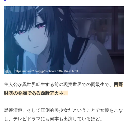
引用：
https://anime2.blog.jp/archives/30460498.html
主人公が異世界転生する前の現実世界での同級生で、
西野
財閥の令嬢である西野アカネ。
黒髪清楚、そして圧倒的美少女だということで女優をこな
し、テレビドラマにも何本も出演しているほど。