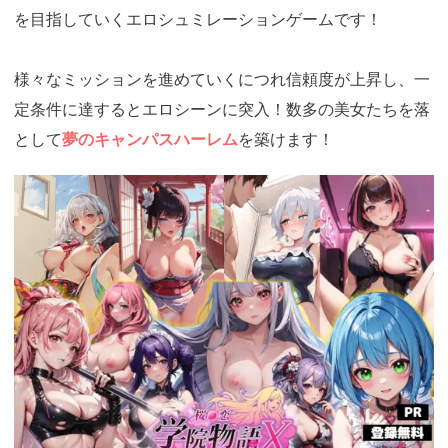
を目指していくエロシュミレーションゲームです！
様々なミッションを進めていくにつれ信頼度が上昇し、一
定条件に達するとエロシーンに突入！数多の美女たちを落
として
夢のキャンパスハーレム
を築けます！
https://cv-
measurement.com/ad/p/r?
medium=261&ad=1026&creative=906