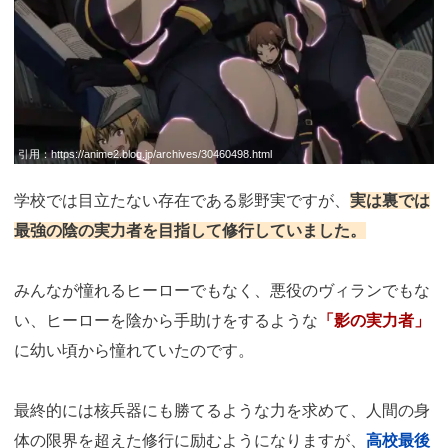
引用：
https://anime2.blog.jp/archives/30460498.html
学校では目立たない存在である影野実ですが、
実は裏では
最強の陰の実力者を目指して修行していました。
みんなが憧れるヒーローでもなく、悪役のヴィランでもな
い、ヒーローを陰から手助けをするような
「影の実力者」
に幼い頃から憧れていたのです。
最終的には核兵器にも勝てるような力を求めて、人間の身
体の限界を超えた修行に励むようになりますが、
高校最後