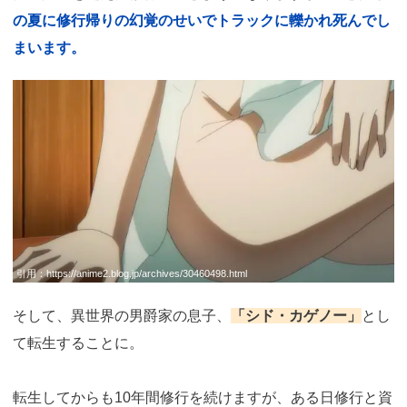
の夏に修行帰りの幻覚のせいでトラックに轢かれ死んでし
まいます。
引用：
https://anime2.blog.jp/archives/30460498.html
そして、異世界の男爵家の息子、
「シド・カゲノー」
とし
て転生することに。
転生してからも10年間修行を続けますが、ある日修行と資