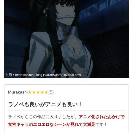
引用：
https://anime2.blog.jp/archives/30460498.html
Murakashi
★★★★★
(
5
)
ラノベも良いがアニメも良い！
ラノベからこの作品に入りましたが、
アニメ化されたおかげで
女性キャラのエロエロなシーンが見れて大満足
です！