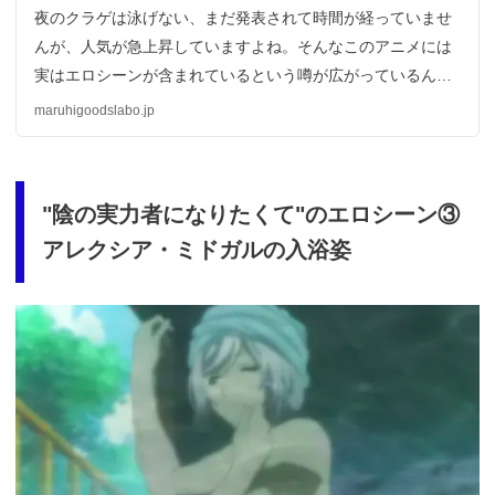
夜のクラゲは泳げない、まだ発表されて時間が経っていませ
んが、人気が急上昇していますよね。そんなこのアニメには
実はエロシーンが含まれているという噂が広がっているんで
す。気になっている人は多いはずなので、夜のクラゲは泳げ
maruhigoodslabo.jp
ないのエロシーンについて詳しく解説します！
"陰の実力者になりたくて"のエロシーン③
アレクシア・ミドガルの入浴姿