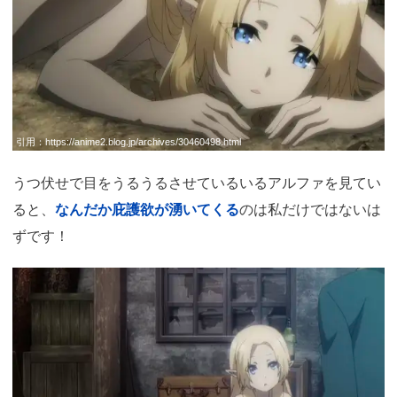
引用：
https://anime2.blog.jp/archives/30460498.html
うつ伏せで目をうるうるさせているいるアルファを見てい
ると、
なんだか庇護欲が湧いてくる
のは私だけではないは
ずです！