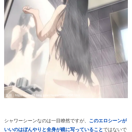
引用：
https://anime2.blog.jp/archives/30460498.html
シャワーシーンなのは一目瞭然ですが、
このエロシーンが
いいのはぼんやりと全身が鏡に写っていること
ではないで