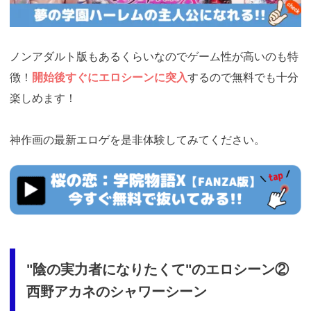
ノンアダルト版もあるくらいなのでゲーム性が高いのも特
徴！
開始後すぐにエロシーンに突入
するので無料でも十分
楽しめます！
神作画の最新エロゲを是非体験してみてください。
https://cv-
measurement.com/ad/p/r?
medium=261&ad=1026&creative=906
"陰の実力者になりたくて"のエロシーン②
西野アカネのシャワーシーン