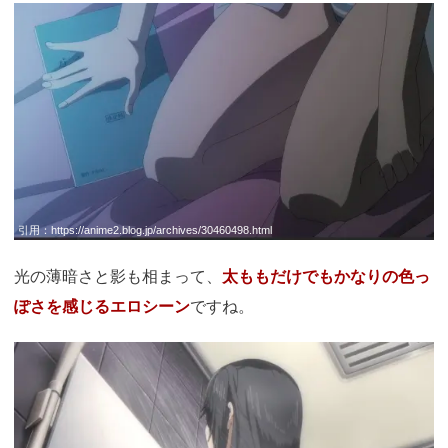
引用：
https://anime2.blog.jp/archives/30460498.html
光の薄暗さと影も相まって、
太ももだけでもかなりの色っ
ぽさを感じるエロシーン
ですね。