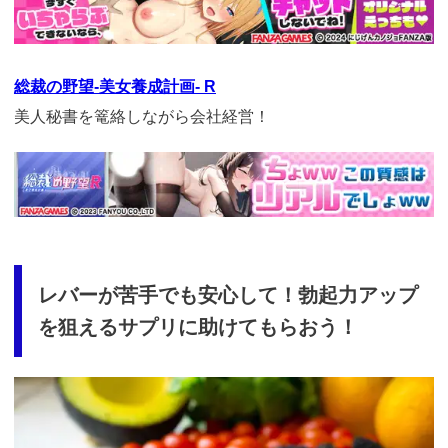
measurement.com/ad/p/r?
medium=261&ad=687&creative=590
総裁の野望-美女養成計画- R
美人秘書を篭絡しながら会社経営！
https://cv-
measurement.com/ad/p/r?
medium=261&ad=990&creative=870
レバーが苦手でも安心して！勃起力アップ
を狙えるサプリに助けてもらおう！