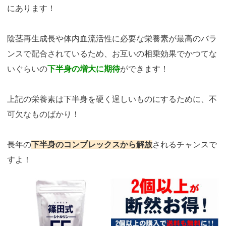
にあります！
陰茎再生成長や体内血流活性に必要な栄養素が最高のバラ
ンスで配合されているため、お互いの相乗効果でかつてな
いぐらいの
下半身の増大に期待
ができます！
上記の栄養素は下半身を硬く逞しいものにするために、不
可欠なものばかり！
長年の
下半身のコンプレックスから解放
されるチャンスで
すよ！
https://fam-
ad.com/ad/p/r?
_site=67781&_article=21914