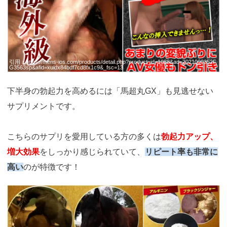
引用：
https://mens-ios.com/products/detail.php?product_id=1088&ad=2021090352F
G3563sp&afid=xuidx84bdf7cd8fx1c9&_fsc=13
下半身の勃起力を高めるには「馬超丸GX」も見逃せない
サプリメントです。
こちらのサプリを愛用している方の多くは
勃起力アップ、
増大効果
をしっかり感じられていて、
リピート率も非常に
高い
のが特徴です！
https://fam-
ad.com/ad/p/r?
_site=67781&_article=22578