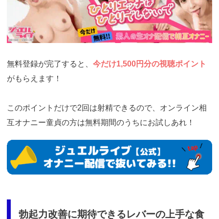
si=jwchatt&pid=MLA5661_0001&pa=lp33.php
無料登録が完了すると、
今だけ1,500円分の視聴ポイント
がもらえます！
このポイントだけで2回は射精できるので、オンライン相
互オナニー童貞の方は無料期間のうちにお試しあれ！
https://www.j-
live.tv/LiveChat/acs.php?
si=jwchatt&pid=MLA5661_0001&pa=lp33.php
勃起力改善に期待できるレバーの上手な食