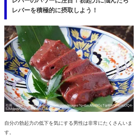
レバーのパワーに注目！勃起力に悩んだら
レバーを積極的に摂取しよう！
引用：
https://encrypted-tbn0.gstatic.com/images?q=tbn:ANd9GcTqrRW0rHcnUJQ4-
53MdpqvQz3CvavZGAjTJA&usqp=CAU
自分の勃起力の低下を気にする男性は非常にたくさんいま
す。