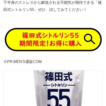
下半身のストレスから解放される可能性が期待できる「篠
田式シトルリン55」ぜひ、試してみてください！
https://fam-
ad.com/ad/p/r?
_site=67781&_article=21914
※PR:MEN'S通販COM