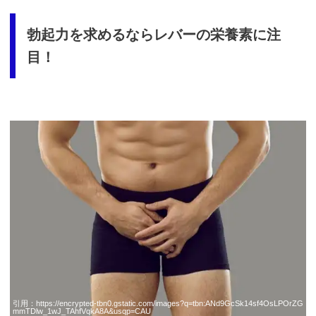
勃起力を求めるならレバーの栄養素に注
目！
引用：
https://encrypted-tbn0.gstatic.com/images?q=tbn:ANd9GcSk14sf4OsLPOrZG
mmTDlw_1wJ_TAhfVqkA8A&usqp=CAU