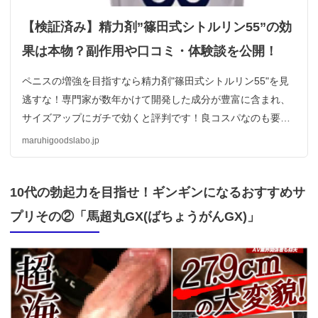
【検証済み】精力剤”篠田式シトルリン55”の効
果は本物？副作用や口コミ・体験談を公開！
ペニスの増強を目指すなら精力剤"篠田式シトルリン55"を見
逃すな！専門家が数年かけて開発した成分が豊富に含まれ、
サイズアップにガチで効くと評判です！良コスパなのも要チ
ェック。篠田式シトルリン55を実際に使ってみた結果を副作
maruhigoodslabo.jp
用の有無や口コミと併せてご紹介します！
10代の勃起力を目指せ！ギンギンになるおすすめサ
プリその②「馬超丸GX(ばちょうがんGX)」
https://fam-
ad.com/ad/p/r?
_site=67781&_article=22578