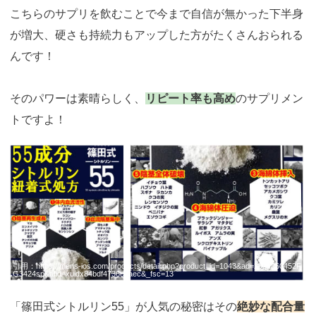
こちらのサプリを飲むことで今まで自信が無かった下半身
が増大、硬さも持続力もアップした方がたくさんおられる
んです！
そのパワーは素晴らしく、
リピート率も高め
のサプリメン
トですよ！
https://fam-
ad.com/ad/p/r?
_site=67781&_article=21914
引用：
https://mens-ios.com/products/detail.php?product_id=1043&ad=2021060452F
G3424sp&afid=xuidx84bdf4736exaec&_fsc=13
「篠田式シトルリン55」が人気の秘密はその
絶妙な配合量