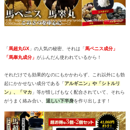
引用：
https://mens-ios.com/products/detail.php?product_id=1088&ad=2021090352F
G3563sp&afid=xuidx84bdf7cd8fx1c9&_fsc=13
「
馬超丸GX
」の人気の秘密、それは「
馬ペニス成分」
「馬睾丸成分」
がふんだん使われているから！
それだけでも効果的なのにもかかわらず、これ以外にも勃
起にかかせない成分である「
アルギニン」や「シトルリ
ン」、「マカ
」等が惜しげもなく配合されていて、それら
がうまく絡み合い、
逞しい下半身
を作り出します！
https://fam-
ad.com/ad/p/r?
_site=67781&_article=22578