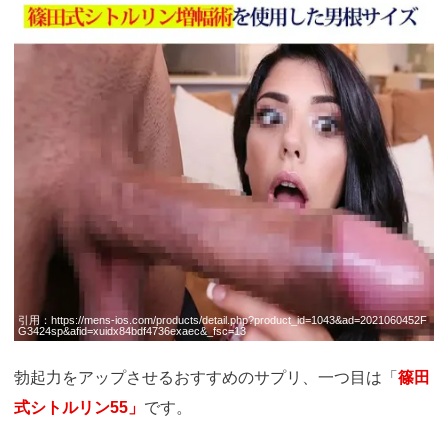
引用：
https://mens-ios.com/products/detail.php?product_id=1043&ad=2021060452F
G3424sp&afid=xuidx84bdf4736exaec&_fsc=13
勃起力をアップさせるおすすめのサプリ、一つ目は「
篠田
式シトルリン55」
です。