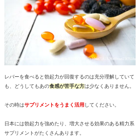
引用：
https://www.fitnessjob.jp/file/article/0000000437/7c10ae716192ffef8eae23f751fa
62d1.jpg
レバーを食べると勃起力が回復するのは充分理解していて
も、どうしてもあの
食感が苦手な方
は少なくありません。
その時は
サプリメントをうまく活用
してください。
日本には勃起力を強めたり、増大させる効果のある精力系
サプリメントがたくさんあります。