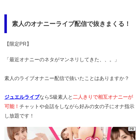
素人のオナニーライブ配信で抜きまくる！
【限定PR】
「最近オナニーのネタがマンネリしてきた、、。」
素人のライブオナニー配信で抜いたことはありますか？
ジュエルライブ
ならS級素人と
二人きりで相互オナニーが
可能！
チャットや会話をしながら好みの女の子にオナ指示
し放題です！
https://www.j-
live.tv/LiveChat/acs.php?