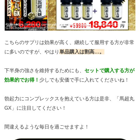
引用：
https://mens-ios.com/products/detail.php?product_id=1088&ad=2021090352F
G3563sp&afid=xuidx84bdf7cd8fx1c9&_fsc=13
こちらのサプリは効果が高く、継続して服用する方が非常
に多いのですが、やはり
単品購入は割高…。
下半身の強さを維持するためにも、
セットで購入する方が
効果的でお得！
少しでも安価で手に入れてくださいね！
勃起力にコンプレックスを抱えている方は是非、「馬超丸
GX」に注目してください！
間違えるような毎日を過ごせますよ！