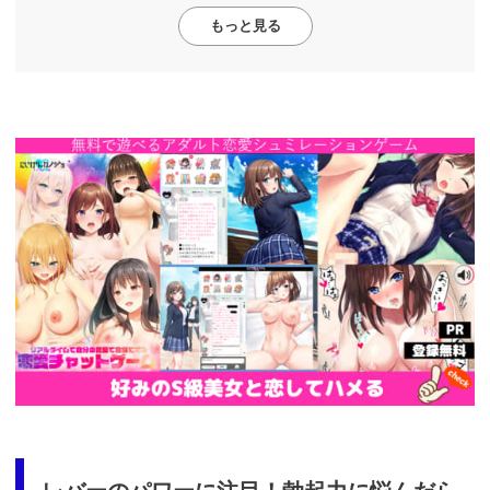
もっと見る
https://cv-
measurement.com/ad/p/r?
medium=261&ad=687&creative=590