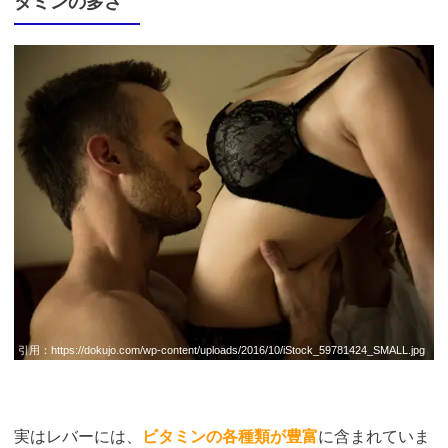
タミンの多さ
引用：
https://dokujo.com/wp-content/uploads/2016/10/iStock_59781424_SMALL.jpg
実はレバーには、
ビタミンの各種類が豊富
に含まれていま