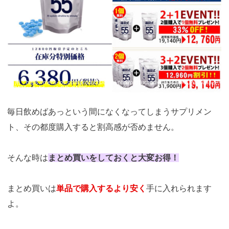
引用：
https://mens-ios.com/products/detail.php?product_id=1043&ad=2021060452F
G3424sp&afid=xuidx84bdf4736exaec&_fsc=13
毎日飲めばあっという間になくなってしまうサプリメン
ト、その都度購入すると割高感が否めません。
そんな時は
まとめ買いをしておくと大変お得！
まとめ買いは
単品で購入するより安く
手に入れられます
よ。