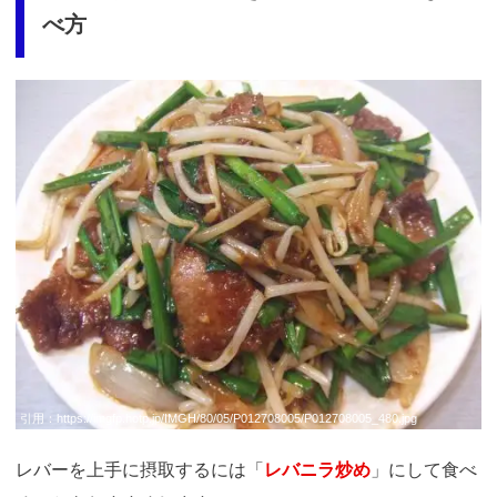
べ方
引用：
https://imgfp.hotp.jp/IMGH/80/05/P012708005/P012708005_480.jpg
レバーを上手に摂取するには「
レバニラ炒め
」にして食べ