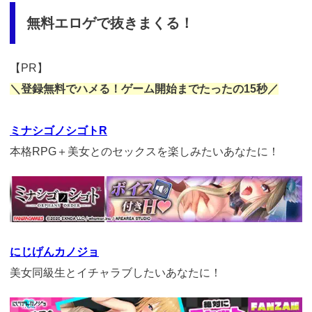
無料エロゲで抜きまくる！
【PR】
＼登録無料でハメる！ゲーム開始までたったの15秒／
ミナシゴノシゴトR
本格RPG＋美女とのセックスを楽しみたいあなたに！
https://cv-
measurement.com/ad/p/r?
medium=261&ad=1028&creative=908
にじげんカノジョ
美女同級生とイチャラブしたいあなたに！
https://cv-