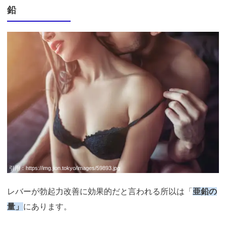
鉛
引用：
https://img.jion.tokyo/images/59893.jpg
レバーが勃起力改善に効果的だと言われる所以は「
亜鉛の
量」
にあります。