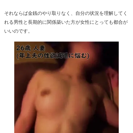
それならば金銭のやり取りなく、自分の状況を理解してく
れる男性と長期的に関係築いた方が女性にとっても都合が
いいのです。
https://ac.m-
ads.jp/t6d63J515a0bact6/cl/?
bId=i36a5q96&msid=13921