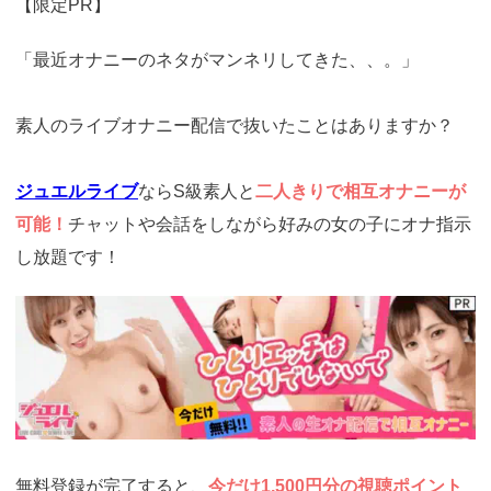
【限定PR】
「最近オナニーのネタがマンネリしてきた、、。」
素人のライブオナニー配信で抜いたことはありますか？
ジュエルライブ
ならS級素人と
二人きりで相互オナニーが
可能！
チャットや会話をしながら好みの女の子にオナ指示
し放題です！
https://www.j-
live.tv/LiveChat/acs.php?
si=jwchatt&pid=MLA5661_0001&pa=lp33.php
無料登録が完了すると、
今だけ1,500円分の視聴ポイント