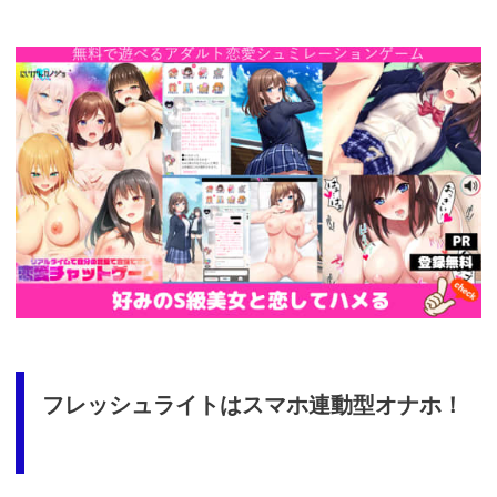
https://cv-
measurement.com/ad/p/r?
medium=261&ad=687&creative=590
フレッシュライトはスマホ連動型オナホ！