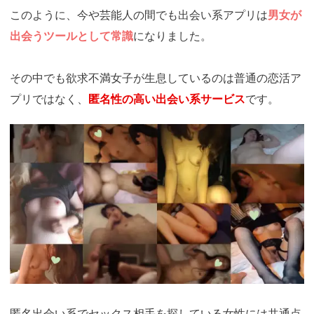
このように、今や芸能人の間でも出会い系アプリは
男女が
出会うツールとして常識
になりました。
その中でも欲求不満女子が生息しているのは普通の恋活ア
プリではなく、
匿名性の高い出会い系サービス
です。
https://ac.m-
ads.jp/t6d63J515a0bact6/cl/?
bId=i36a5q96&msid=13921
匿名出会い系でセックス相手を探している女性には共通点