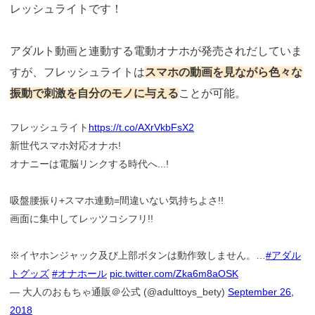
レッシュライトです！
アダルト動画と連動する電動オナホが発売されだしていま
すが、フレッシュライトは
スマホの動画を見ながら色々な
振動で刺激を自分のモノに与える
ことが可能。
フレッシュライト
https://t.co/AXrVkbFsX2
新世代スマホ対応オナホ!
オナニーは電脳リンクする時代へ...!
吸盤腰振り+スマホ連動=間違いない気持ちよさ!!
画面に集中してレッツコシフリ!!
※イヤホンジャック及び上部ボタンは動作致しません。…
#アダル
トグッズ
#オナホール
pic.twitter.com/Zka6m8aOSK
— 大人のおもちゃ通販＠公式 (@adulttoys_bety)
September 26,
2018