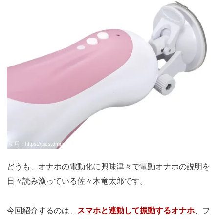
引用：
https://pics.dmm.co.jp/mono/goods/ho6920/ho6920pl.jpg
どうも、オナホの電動化に興味津々で電動オナホの説明を
日々読み漁っている佐々木竜太郎です。
今回紹介するのは、
スマホと連動して振動するオナホ
、フ