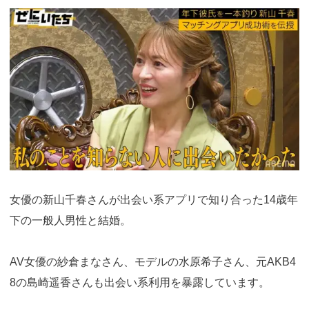
https://ac.m-
ads.jp/t6d63J515a0bact6/cl/?
bId=i36a5q96&msid=13921
女優の新山千春さんが出会い系アプリで知り合った14歳年
下の一般人男性と結婚。
AV女優の紗倉まなさん、モデルの水原希子さん、元AKB4
8の島崎遥香さんも出会い系利用を暴露しています。