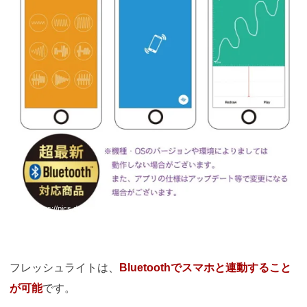
引用：
https://pics.dmm.co.jp/mono/goods/ho6920/ho6920jp-005.jpg
フレッシュライトは、
Bluetoothでスマホと連動すること
が可能
です。