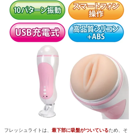
引用：
https://pics.dmm.co.jp/mono/goods/ho6920/ho6920jp-004.jpg
フレッシュライトは、
最下部に吸盤がついている
ため、そ