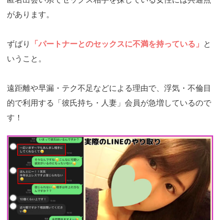
があります。
ずばり
「パートナーとのセックスに不満を持っている」
と
いうこと。
遠距離や早漏・テク不足などによる理由で、浮気・不倫目
的で利用する「彼氏持ち・人妻」会員が急増しているので
す！
https://ac.m-
ads.jp/t6d63J515a0bact6/cl/?
bId=i36a5q96&msid=13921