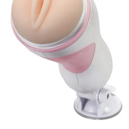
引用：
https://pics.dmm.co.jp/mono/goods/ho6920/ho6920jp-001.jpg