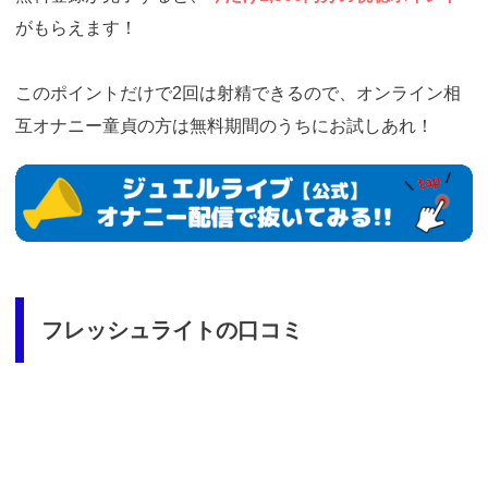
がもらえます！
このポイントだけで2回は射精できるので、オンライン相
互オナニー童貞の方は無料期間のうちにお試しあれ！
https://www.j-
live.tv/LiveChat/acs.php?
si=jwchatt&pid=MLA5661_0001&pa=lp33.php
フレッシュライトの口コミ