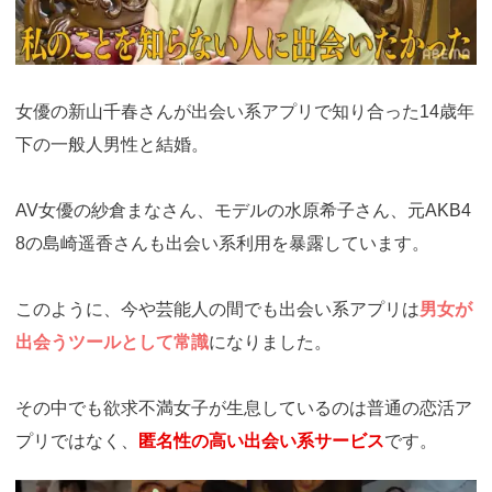
女優の新山千春さんが出会い系アプリで知り合った14歳年
下の一般人男性と結婚。
AV女優の紗倉まなさん、モデルの水原希子さん、元AKB4
8の島崎遥香さんも出会い系利用を暴露しています。
このように、今や芸能人の間でも出会い系アプリは
男女が
出会うツールとして常識
になりました。
その中でも欲求不満女子が生息しているのは普通の恋活ア
プリではなく、
匿名性の高い出会い系サービス
です。