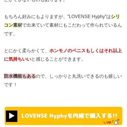
もちろん好みにもよりますが、”LOVENSE Hyphy”は
シリ
コン素材
で出来ていて素材にもこだわって作られているん
です。
とにかく柔らかくて、
ホンモノのペニスもしくはそれ以上
に気持ちいい
と感じることができます。
防水機能もある
ので、しっかりと丸洗いできるのも嬉しい
です！
https://t.afi-
b.com/visit.php?
guid=ON&a=k13190w-