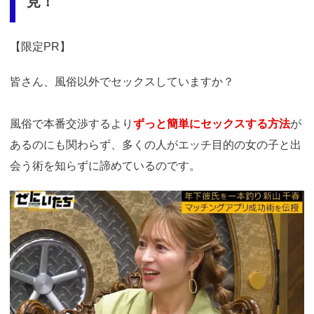
見！
【限定PR】
皆さん、風俗以外でセックスしていますか？
風俗で本番交渉するより
ずっと簡単にセックスする方法
が
あるのにも関わらず、多くの人がエッチ目的の女の子と出
会う術を知らずに諦めているのです。
https://ac.m-
ads.jp/t6d63J515a0bact6/cl/?
bId=i36a5q96&msid=13921