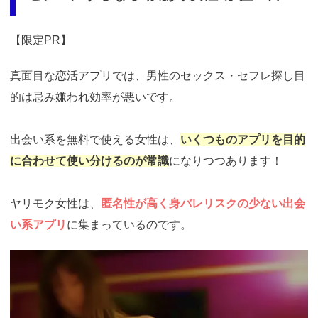
【限定PR】
真面目な恋活アプリでは、男性のセックス・セフレ探し目
的は忌み嫌われ効率が悪いです。
出会い系を無料で使える女性は、
いくつものアプリを目的
に合わせて使い分けるのが常識
になりつつあります！
ヤリモク女性は、
匿名性が高く身バレリスクの少ない出会
い系アプリ
に集まっているのです。
https://ac.m-
ads.jp/t6d63J515a0bact6/cl/?
bId=i36a5q96&msid=13921