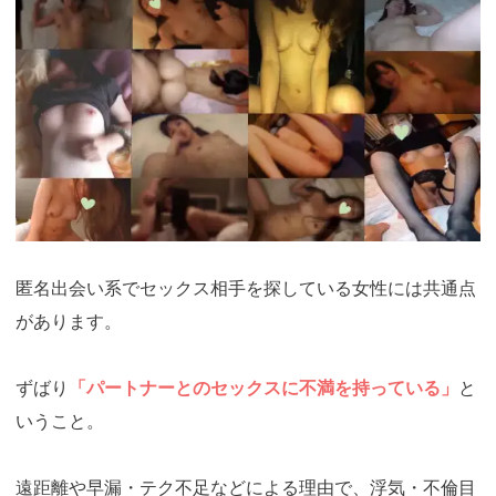
https://ac.m-
ads.jp/t6d63J515a0bact6/cl/?
bId=i36a5q96&msid=13921
匿名出会い系でセックス相手を探している女性には共通点
があります。
ずばり
「パートナーとのセックスに不満を持っている」
と
いうこと。
遠距離や早漏・テク不足などによる理由で、浮気・不倫目