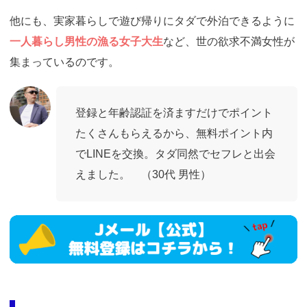
他にも、実家暮らしで遊び帰りにタダで外泊できるように
一人暮らし男性の漁る女子大生
など、世の欲求不満女性が
集まっているのです。
登録と年齢認証を済ますだけでポイント
たくさんもらえるから、無料ポイント内
でLINEを交換。タダ同然でセフレと出会
えました。 （30代 男性）
https://ac.m-
ads.jp/t6d63J515a0bact6/cl/?
bId=i36a5q96&msid=13921