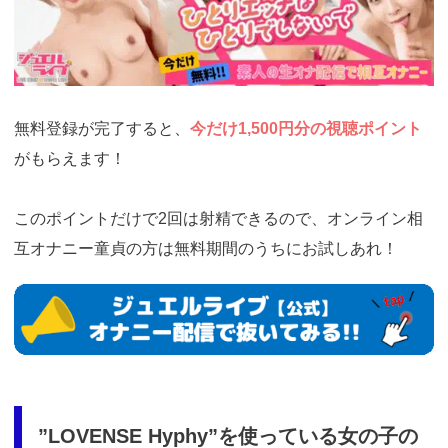
si=jwchatt&pid=MLA5661_0001&pa=lp33.php
無料登録が完了すると、
今だけ1,500円分の視聴ポイント
がもらえます！
このポイントだけで2回は射精できるので、オンライン相
互オナニー童貞の方は無料期間のうちにお試しあれ！
https://www.j-
live.tv/LiveChat/acs.php?
si=jwchatt&pid=MLA5661_0001&pa=lp33.php
”LOVENSE Hyphy”を使っている女の子の