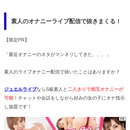
9435861X&p=p757084N
素人のオナニーライブ配信で抜きまくる！
【限定PR】
「最近オナニーのネタがマンネリしてきた、、。」
素人のライブオナニー配信で抜いたことはありますか？
ジュエルライブ
ならS級素人と
二人きりで相互オナニーが
可能！
チャットや会話をしながら好みの女の子にオナ指示
し放題です！
https://www.j-
live.tv/LiveChat/acs.php?