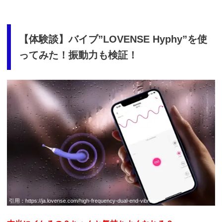
9435861X&p=p757084N
【体験談】バイブ”LOVENSE Hyphy”を使
ってみた！振動力も検証！
引用：
https://ja.lovense.com/high-frequency-dual-end-vibrator