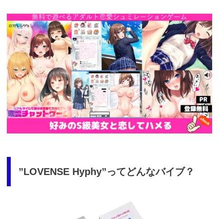
https://cv-
measurement.com/ad/p/r?
medium=261&ad=687&creative=590
”LOVENSE Hyphy”ってどんなバイブ？