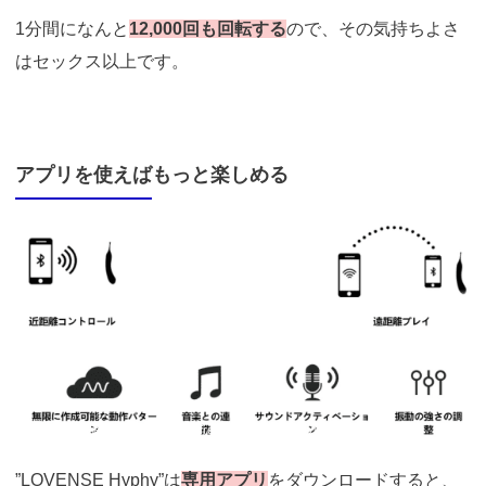
1分間になんと
12,000回も回転する
ので、その気持ちよさ
はセックス以上です。
アプリを使えばもっと楽しめる
引用：
https://ja.lovense.com/high-frequency-dual-end-vibrator
”LOVENSE Hyphy”は
専用アプリ
をダウンロードすると、