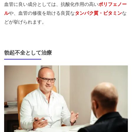
血管に良い成分としては、抗酸化作用の高い
ポリフェノー
ル
や、血管の修復を助ける良質な
タンパク質・ビタミン
な
どが挙げられます。
勃起不全として治療