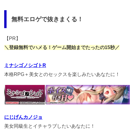
無料エロゲで抜きまくる！
【PR】
＼登録無料でハメる！ゲーム開始までたったの15秒／
ミナシゴノシゴトR
本格RPG＋美女とのセックスを楽しみたいあなたに！
https://cv-
measurement.com/ad/p/r?
medium=261&ad=1028&creative=908
にじげんカノジョ
美女同級生とイチャラブしたいあなたに！