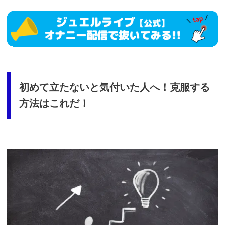
https://www.j-
live.tv/LiveChat/acs.php?
si=jwchatt&pid=MLA5661_0001&pa=lp33.php
初めて立たないと気付いた人へ！克服する
方法はこれだ！