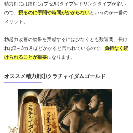
精力剤には錠剤(カプセル)タイプやドリンクタイプが多い
ので、
摂るのに手間や時間がかからない
というのが一番の
メリット。
勃起力改善の効果を実感するには少なくとも数週間、長け
れば2～3カ月ほどかかると言われているので、
負担なく続
けられることが重要
になります。
オススメ精力剤①クラチャイダムゴールド
https://t.afi-
b.com/visit.php?
guid=ON&a=98661e-
3292997k&p=p757084N