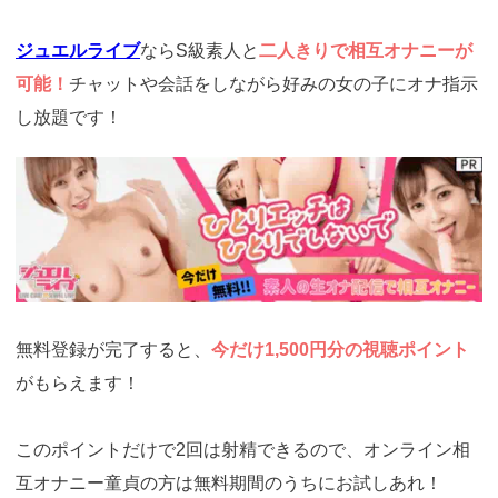
ジュエルライブ
ならS級素人と
二人きりで相互オナニーが
可能！
チャットや会話をしながら好みの女の子にオナ指示
し放題です！
https://www.j-
live.tv/LiveChat/acs.php?
si=jwchatt&pid=MLA5661_0001&pa=lp33.php
無料登録が完了すると、
今だけ1,500円分の視聴ポイント
がもらえます！
このポイントだけで2回は射精できるので、オンライン相
互オナニー童貞の方は無料期間のうちにお試しあれ！