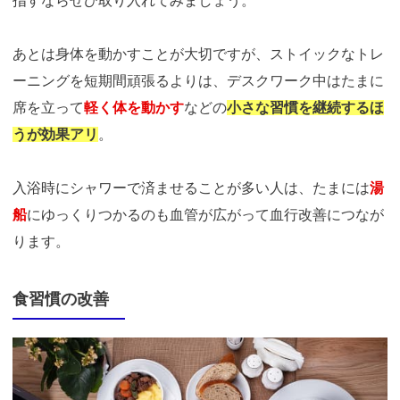
指すならぜひ取り入れてみましょう。
あとは身体を動かすことが大切ですが、ストイックなトレ
ーニングを短期間頑張るよりは、デスクワーク中はたまに
席を立って
軽く体を動かす
などの
小さな習慣を継続するほ
うが効果アリ
。
入浴時にシャワーで済ませることが多い人は、たまには
湯
船
にゆっくりつかるのも血管が広がって血行改善につなが
ります。
食習慣の改善