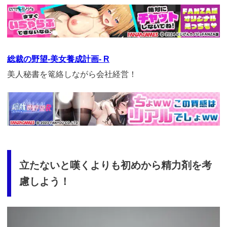
https://cv-
measurement.com/ad/p/r?
medium=261&ad=687&creative=590
総裁の野望-美女養成計画- R
美人秘書を篭絡しながら会社経営！
https://cv-
measurement.com/ad/p/r?
medium=261&ad=990&creative=870
立たないと嘆くよりも初めから精力剤を考
慮しよう！