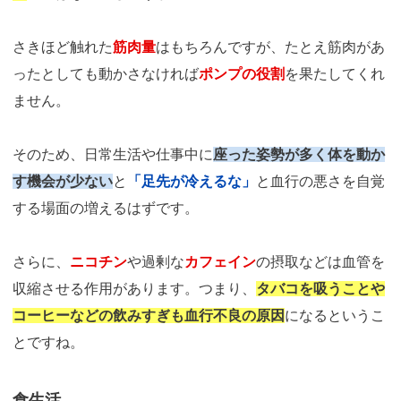
さきほど触れた
筋肉量
はもちろんですが、たとえ筋肉があ
ったとしても動かさなければ
ポンプの役割
を果たしてくれ
ません。
そのため、日常生活や仕事中に
座った姿勢が多く体を動か
す機会が少ない
と
「足先が冷えるな」
と血行の悪さを自覚
する場面の増えるはずです。
さらに、
ニコチン
や過剰な
カフェイン
の摂取などは血管を
収縮させる作用があります。つまり、
タバコを吸うことや
コーヒーなどの飲みすぎも血行不良の原因
になるというこ
とですね。
食生活