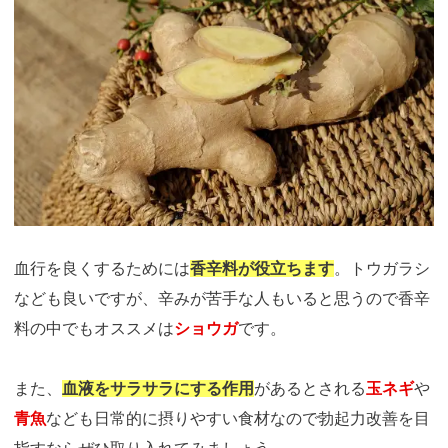
血行を良くするためには
香辛料が役立ちます
。トウガラシ
なども良いですが、辛みが苦手な人もいると思うので香辛
料の中でもオススメは
ショウガ
です。
また、
血液をサラサラにする作用
があるとされる
玉ネギ
や
青魚
なども日常的に摂りやすい食材なので勃起力改善を目