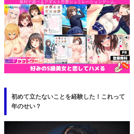
https://cv-
measurement.com/ad/p/r?
medium=261&ad=687&creative=590
初めて立たないことを経験した！これって
年のせい？