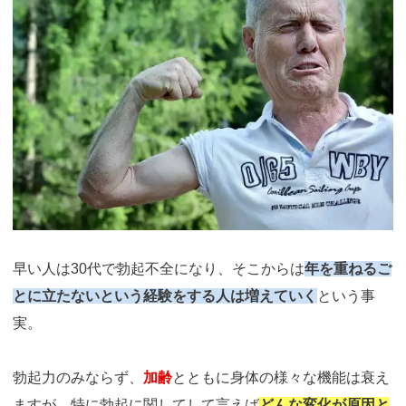
早い人は30代で勃起不全になり、そこからは
年を重ねるご
とに立たないという経験をする人は増えていく
という事
実。
勃起力のみならず、
加齢
とともに身体の様々な機能は衰え
ますが、特に勃起に関してして言えば
どんな変化が原因と