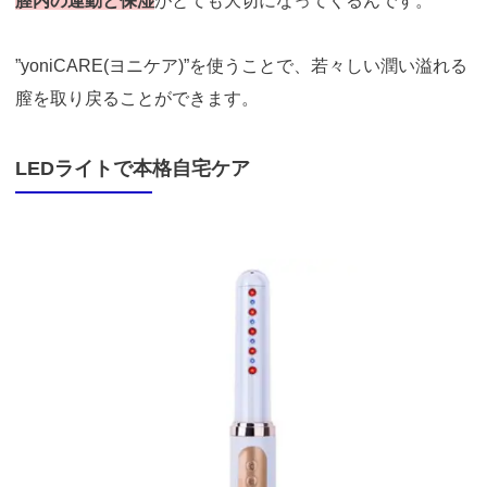
膣内の運動と保湿
がとても大切になってくるんです。
”yoniCARE(ヨニケア)”を使うことで、若々しい潤い溢れる
膣を取り戻ることができます。
LEDライトで本格自宅ケア
https://t.afi-
b.com/visit.php?
guid=ON&a=513551P-
A449661y&p=p757084N