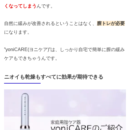
くなってしまう
んです。
自然に緩みが改善されるということはなく、
膣トレが必要
になります。
”yoniCARE(ヨニケア)”は、しっかり自宅で簡単に膣の緩み
ケアもできちゃうんです。
ニオイも乾燥もすべてに効果が期待できる
https://t.afi-
b.com/visit.php?
guid=ON&a=513551P-
A449661y&p=p757084N