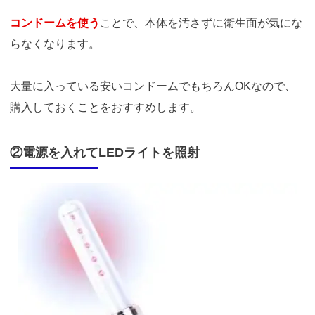
コンドームを使う
ことで、本体を汚さずに衛生面が気にな
らなくなります。
大量に入っている安いコンドームでもちろんOKなので、
購入しておくことをおすすめします。
②電源を入れてLEDライトを照射
https://t.afi-
b.com/visit.php?
guid=ON&a=513551P-
A449661y&p=p757084N