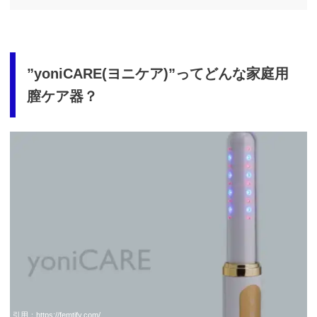
”yoniCARE(ヨニケア)”ってどんな家庭用
膣ケア器？
https://t.afi-
b.com/visit.php?
guid=ON&a=513551P-
A449661y&p=p757084N
引用：
https://femtify.com/