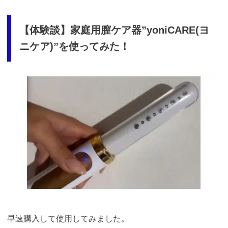
【体験談】家庭用膣ケア器”yoniCARE(ヨ
ニケア)”を使ってみた！
https://t.afi-
b.com/visit.php?
guid=ON&a=513551P-
A449661y&p=p757084N
引用：
https://femtify.com/pages/impression
早速購入して使用してみました。