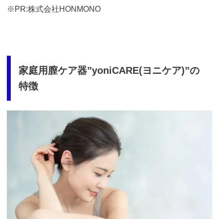
※PR:株式会社HONMONO
家庭用膣ケア器”yoniCARE(ヨニケア)”の
特徴
https://t.afi-
b.com/visit.php?
guid=ON&a=513551P-
A449661y&p=p757084N