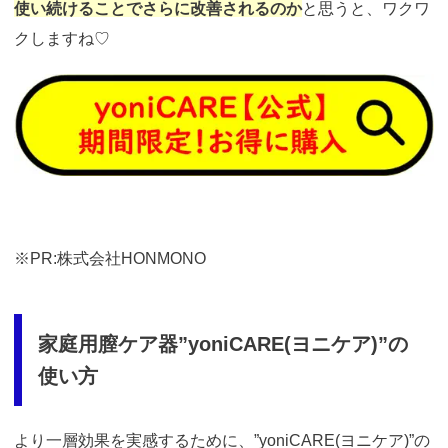
使い続けることでさらに改善されるのか
と思うと、ワクワ
クしますね♡
https://t.afi-
b.com/visit.php?
guid=ON&a=513551P-
A449661y&p=p757084N
※PR:株式会社HONMONO
家庭用膣ケア器”yoniCARE(ヨニケア)”の
使い方
より一層効果を実感するために、”yoniCARE(ヨニケア)”の