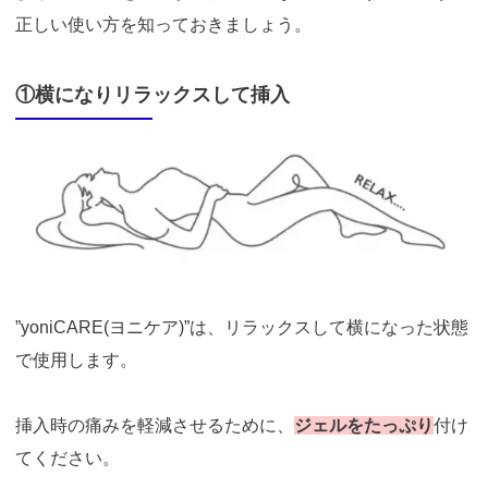
正しい使い方を知っておきましょう。
①横になりリラックスして挿入
https://t.afi-
b.com/visit.php?
guid=ON&a=513551P-
A449661y&p=p757084N
引用：
https://femtify.com/pages/%E5%95%86%E5%93%81%E3%81%AE%E4%B
D%BF%E7%94%A8%E6%96%B9%E6%B3%95
”yoniCARE(ヨニケア)”は、リラックスして横になった状態
で使用します。
挿入時の痛みを軽減させるために、
ジェルをたっぷり
付け
てください。