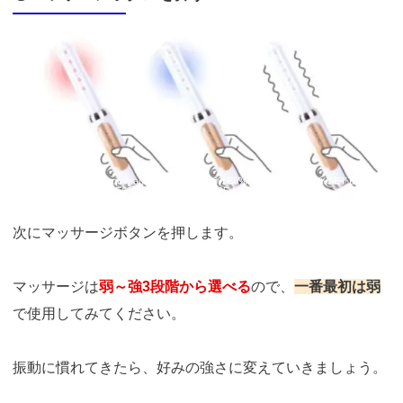
引用：
https://femtify.com/pages/%E5%95%86%E5%93%81%E3%81%AE%E4%B
D%BF%E7%94%A8%E6%96%B9%E6%B3%95
次にマッサージボタンを押します。
マッサージは
弱～強3段階から選べる
ので、
一番最初は弱
で使用してみてください。
振動に慣れてきたら、好みの強さに変えていきましょう。