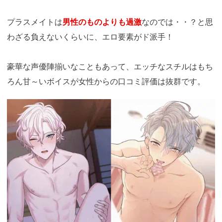
プラスメイトは
男性のものよりも過激
なのでは・・？と思
わざる負えないくらいに、エロ要素がド派手！
豪華な声優陣揃いなこともあって、エッチなスチルはもち
ろん甘～いボイスが女性からの口コミ評価は抜群です。
https://fam-
ad.com/ad/p/r?
_site=77933&_article=23375