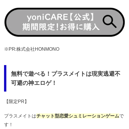
https://t.afi-
b.com/visit.php?
guid=ON&a=513551P-
A449661y&p=p757084N
※PR:株式会社HONMONO
無料で遊べる！プラスメイトは現実逃避不
可避の神エロゲ！
【限定PR】
プラスメイトは
チャット型恋愛シュミレーションゲーム
で
す！