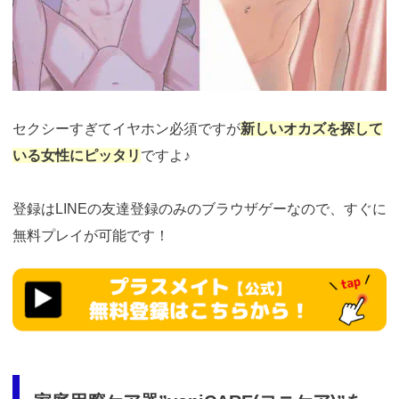
セクシーすぎてイヤホン必須ですが
新しいオカズを探して
いる女性にピッタリ
ですよ♪
登録はLINEの友達登録のみのブラウザゲーなので、すぐに
無料プレイが可能です！
https://fam-
ad.com/ad/p/r?
_site=77933&_article=23375