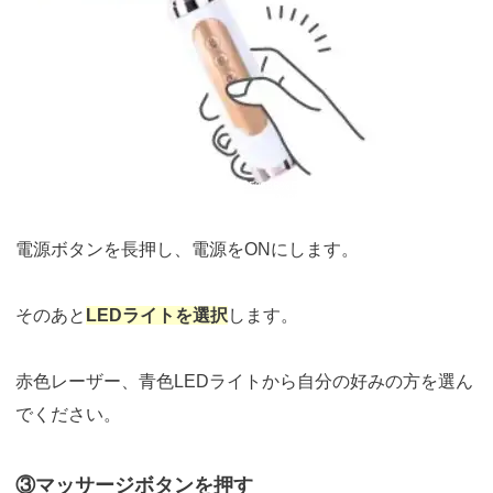
引用：
https://femtify.com/pages/%E5%95%86%E5%93%81%E3%81%AE%E4%
BD%BF%E7%94%A8%E6%96%B9%E6%B3%95
電源ボタンを長押し、電源をONにします。
そのあと
LEDライトを選択
します。
赤色レーザー、青色LEDライトから自分の好みの方を選ん
でください。
③マッサージボタンを押す