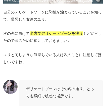
2522fd1&ebisOther1=63bf6a887a3f1967698b95dacfab4acd202301&guid=ON
自分のデリケートゾーンに恥垢が溜まっていることを知っ
て、驚愕した友達のユリ。
次の恋に向けて
全力でデリケートゾーンを洗う
！と宣言し
たので念のために補足しておきました。
ユリと同じような気持ちでいる人は次のことに注意してほ
しいですね。
デリケートゾーンはその名の通り、とっ
ても繊細で敏感な場所です。