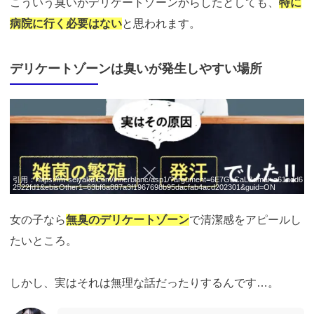
こういう臭いがデリケートゾーンからしたとしても、
特に
病院に行く必要はない
と思われます。
デリケートゾーンは臭いが発生しやすい場所
引用：
https://m-seiyaku.com/innerblanc/asp1/?argument=6E7GLCaL&dmai=a61add6
2522fd1&ebisOther1=63bf6a887a3f1967698b95dacfab4acd202301&guid=ON
女の子なら
無臭のデリケートゾーン
で清潔感をアピールし
たいところ。
しかし、実はそれは無理な話だったりするんです…。