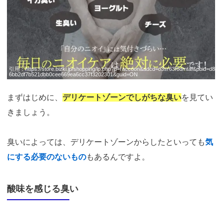
引用：
https://store.bizki.jp/shopping/lp.php?p=raccoon&adcd=o3sr63f6dmtaf&pbid=d8
6bb2df7b521dbb0cee669ea6cc37f3202301&guid=ON
まずはじめに、
デリケートゾーンでしがちな臭い
を見てい
きましょう。
臭いによっては、デリケートゾーンからしたといっても
気
にする必要のないもの
もあるんですよ。
酸味を感じる臭い