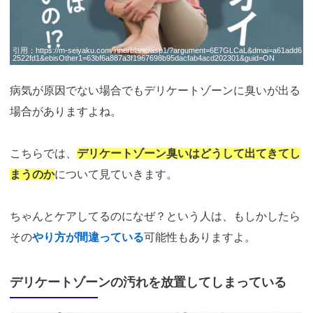
引用：
https://m-seiyaku.com/innerblanc/asp1/?argument=6E7GLCaL&dmai=a61add6
2522fd1&ebisOther1=63bf6a887a3f1967698b95dacfab4acd202301&guid=ON
病気が原因でない場合でもデリケートゾーンに臭いが出る
場合がありますよね。
こちらでは、
デリケートゾーン臭いはどうして出てきてし
まうのか
について見ていきます。
ちゃんとケアしてるのになぜ？という人は、もしかしたら
その
やり方が間違っている
可能性もありますよ。
デリケートゾーンの汚れを放置してしまっている