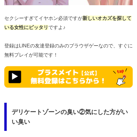
セクシーすぎてイヤホン必須ですが
新しいオカズを探して
いる女性にピッタリ
ですよ♪
登録はLINEの友達登録のみのブラウザゲーなので、すぐに
無料プレイが可能です！
https://fam-
ad.com/ad/p/r?
_site=77933&_article=23375
デリケートゾーンの臭い②気にした方がい
い臭い