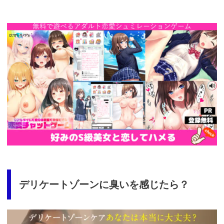
https://cv-
measurement.com/ad/p/r?
medium=261&ad=687&creative=590
デリケートゾーンに臭いを感じたら？