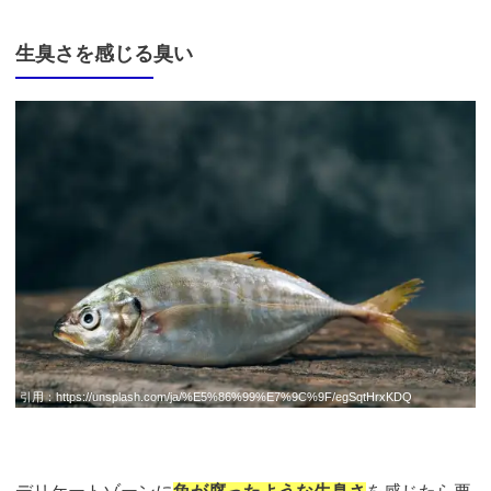
生臭さを感じる臭い
引用：
https://unsplash.com/ja/%E5%86%99%E7%9C%9F/egSqtHrxKDQ