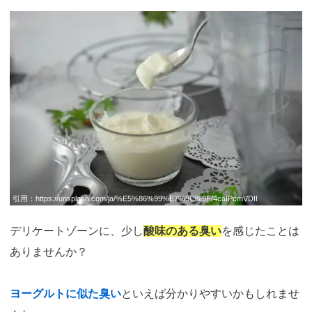
引用：
https://unsplash.com/ja/%E5%86%99%E7%9C%9F/4caIPcmVDII
デリケートゾーンに、少し
酸味のある臭い
を感じたことは
ありませんか？
ヨーグルトに似た臭い
といえば分かりやすいかもしれませ