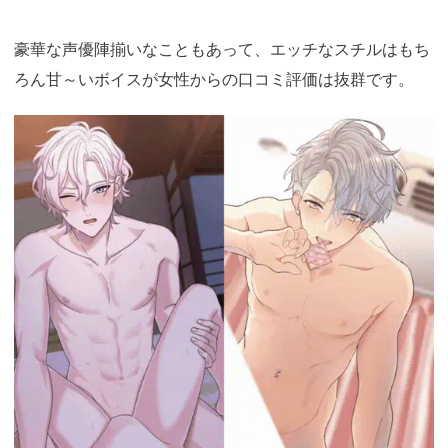
豪華な声優陣揃いなこともあって、エッチなスチルはもち
ろん甘～いボイスが女性からの口コミ評価は抜群です。
https://fam-
ad.com/ad/p/r?
_site=77933&_article=23375