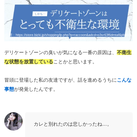
引用：
https://store.bizki.jp/shopping/lp.php?p=raccoon&adcd=o3sr63f6dmtaf&pbid=d8
6bb2df7b521dbb0cee669ea6cc37f3202301&guid=ON
デリケートゾーンの臭いが気になる一番の原因は、
不衛生
な状態を放置している
ことかと思います。
冒頭に登場した私の友達ですが、話を進めるうちに
こんな
事態
が発覚したんです。
カレと別れたのは悲しかったね…。