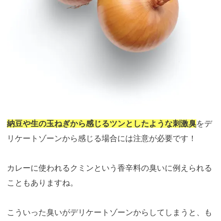
引用：
https://unsplash.com/ja/%E5%86%99%E7%9C%9F/bC1fXU1v98U
納豆や生の玉ねぎから感じるツンとしたような刺激臭
をデ
リケートゾーンから感じる場合には注意が必要です！
カレーに使われるクミンという香辛料の臭いに例えられる
こともありますね。
こういった臭いがデリケートゾーンからしてしまうと、も