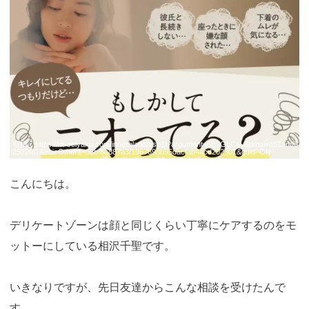
引用：
https://m-seiyaku.com/innerblanc/asp1/?argument=6E7GLCaL&dmai=a61add6
2522fd1&ebisOther1=63bf6a887a3f1967698b95dacfab4acd202301&guid=ON
こんにちは。
デリケートゾーンは顔と同じくらい丁寧にケアするのをモ
ットーにしている相沢千聖です。
いきなりですが、先日友達からこんな相談を受けたんで
す。