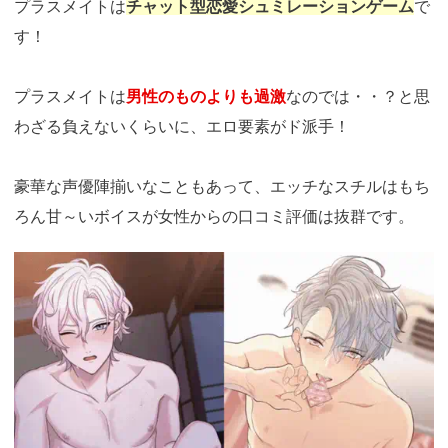
プラスメイトは
チャット型恋愛シュミレーションゲーム
で
す！
プラスメイトは
男性のものよりも過激
なのでは・・？と思
わざる負えないくらいに、エロ要素がド派手！
豪華な声優陣揃いなこともあって、エッチなスチルはもち
ろん甘～いボイスが女性からの口コミ評価は抜群です。
https://fam-
ad.com/ad/p/r?
_site=77933&_article=23375