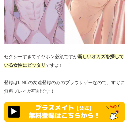
セクシーすぎてイヤホン必須ですが
新しいオカズを探して
いる女性にピッタリ
ですよ♪
登録はLINEの友達登録のみのブラウザゲーなので、すぐに
無料プレイが可能です！
https://fam-
ad.com/ad/p/r?
_site=77933&_article=23375