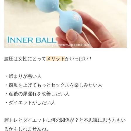
ン
ナ
ー
ボ
ー
ル
引用：
https://shop.lovecosmetic.jp/view/item/000000001609
膣圧は女性にとって
メリット
がいっぱい！
・締まりが悪い人
・感度を上げてもっとセックスを楽しみたい人
・産後の尿漏れを改善したい人
・ダイエットがしたい人
膣トレとダイエットに何の関係が？と不思議に思う方もい
るかもしれませんね。