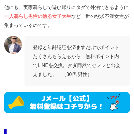
他にも、実家暮らしで遊び帰りにタダで外泊できるように
一人暮らし男性の漁る女子大生
など、世の欲求不満女性が
集まっているのです。
登録と年齢認証を済ますだけでポイント
たくさんもらえるから、無料ポイント内
でLINEを交換。タダ同然でセフレと出会
えました。 （30代 男性）
https://ac.m-
ads.jp/t6d63J515a0bact6/cl/?
bId=i36a5q96&msid=13921