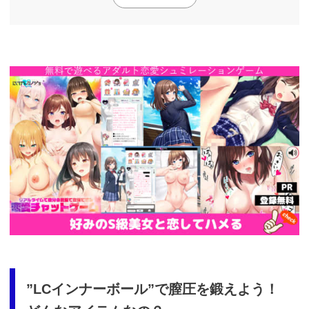
https://cv-
measurement.com/ad/p/r?
medium=261&ad=687&creative=590
”LCインナーボール”で膣圧を鍛えよう！