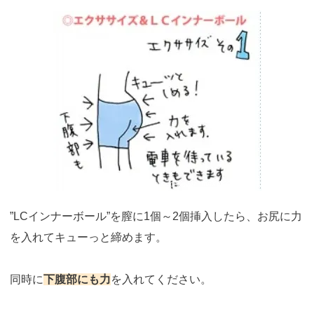
引用：
https://shop.lovecosmetic.jp/view/item/000000001609
”LCインナーボール”を膣に1個～2個挿入したら、お尻に力
を入れてキューっと締めます。
同時に
下腹部にも力
を入れてください。