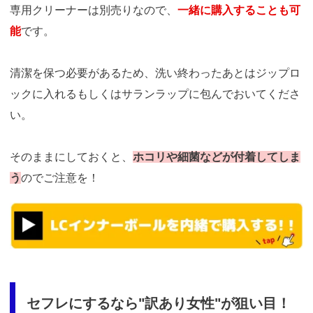
専用クリーナーは別売りなので、
一緒に購入することも可
能
です。
清潔を保つ必要があるため、洗い終わったあとはジップロ
ックに入れるもしくはサランラップに包んでおいてくださ
い。
そのままにしておくと、
ホコリや細菌などが付着してしま
う
のでご注意を！
https://t.afi-
b.com/visit.php?
guid=ON&a=M8510o-
T351607v&p=p757084N
セフレにするなら"訳あり女性"が狙い目！