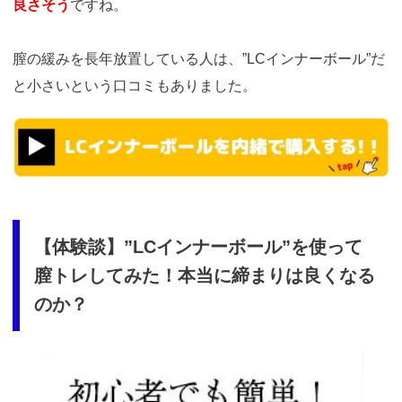
良さそう
ですね。
膣の緩みを長年放置している人は、”LCインナーボール”だ
と小さいという口コミもありました。
https://t.afi-
b.com/visit.php?
guid=ON&a=M8510o-
T351607v&p=p757084N
【体験談】”LCインナーボール”を使って
膣トレしてみた！本当に締まりは良くなる
のか？