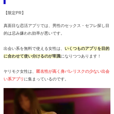
【限定PR】
真面目な恋活アプリでは、男性のセックス・セフレ探し目
的は忌み嫌われ効率が悪いです。
出会い系を無料で使える女性は、
いくつものアプリを目的
に合わせて使い分けるのが常識
になりつつあります！
ヤリモク女性は、
匿名性が高く身バレリスクの少ない出会
い系アプリ
に集まっているのです。
https://ac.m-
ads.jp/t6d63J515a0bact6/cl/?
bId=i36a5q96&msid=13921